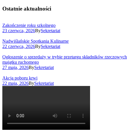
Ostatnie aktualności
Zakończenie roku szkolnego
23 czerwca, 2026
By
Sekretariat
Nadwiślańskie Spotkania Kulinarne
22 czerwca, 2026
By
Sekretariat
Ogłoszenie o sprzedaży w trybie przetargu składników rzeczowych
majątku ruchomego
27 maja, 2026
By
Sekretariat
Akcja poboru krwi
22 maja, 2026
By
Sekretariat