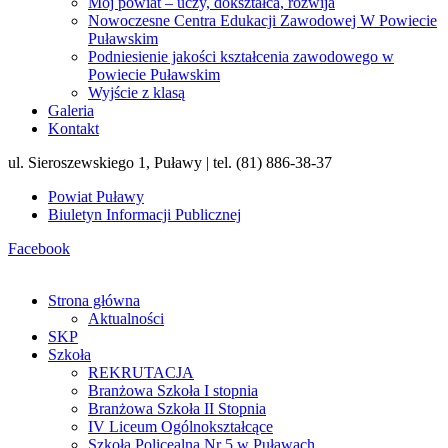
Mój powiat – uczy, dokształca, rozwija
Nowoczesne Centra Edukacji Zawodowej W Powiecie
Puławskim
Podniesienie jakości kształcenia zawodowego w
Powiecie Puławskim
Wyjście z klasą
Galeria
Kontakt
ul. Sieroszewskiego 1, Puławy | tel. (81) 886-38-37
Powiat Puławy
Biuletyn Informacji Publicznej
Facebook
Strona główna
Aktualności
SKP
Szkoła
REKRUTACJA
Branżowa Szkoła I stopnia
Branżowa Szkoła II Stopnia
IV Liceum Ogólnokształcące
Szkoła Policealna Nr 5 w Puławach