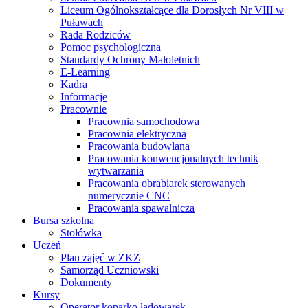
Liceum Ogólnokształcące dla Dorosłych Nr VIII w
Puławach
Rada Rodziców
Pomoc psychologiczna
Standardy Ochrony Małoletnich
E-Learning
Kadra
Informacje
Pracownie
Pracownia samochodowa
Pracownia elektryczna
Pracowania budowlana
Pracowania konwencjonalnych technik
wytwarzania
Pracowania obrabiarek sterowanych
numerycznie CNC
Pracowania spawalnicza
Bursa szkolna
Stołówka
Uczeń
Plan zajęć w ZKZ
Samorząd Uczniowski
Dokumenty
Kursy
Operator koparko ładowarek