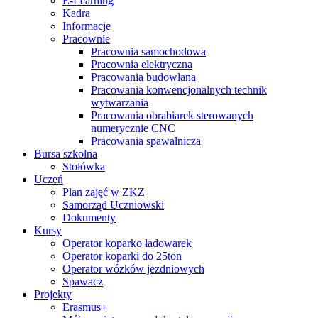
E-Learning
Kadra
Informacje
Pracownie
Pracownia samochodowa
Pracownia elektryczna
Pracowania budowlana
Pracowania konwencjonalnych technik
wytwarzania
Pracowania obrabiarek sterowanych
numerycznie CNC
Pracowania spawalnicza
Bursa szkolna
Stołówka
Uczeń
Plan zajęć w ZKZ
Samorząd Uczniowski
Dokumenty
Kursy
Operator koparko ładowarek
Operator koparki do 25ton
Operator wózków jezdniowych
Spawacz
Projekty
Erasmus+