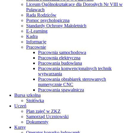
Liceum Ogólnokształcące dla Dorosłych Nr VIII w
Puławach
Rada Rodziców
Pomoc psychologiczna
Standardy Ochrony Małoletnich
E-Learning
Kadra
Informacje
Pracownie
Pracownia samochodowa
Pracownia elektryczna
Pracowania budowlana
Pracowania konwencjonalnych technik
wytwarzania
Pracowania obrabiarek sterowanych
numerycznie CNC
Pracowania spawalnicza
Bursa szkolna
Stołówka
Uczeń
Plan zajęć w ZKZ
Samorząd Uczniowski
Dokumenty
Kursy
Operator koparko ładowarek