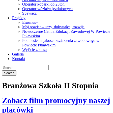
Operator koparki do 25ton
Operator wózków jezdniowych
Spawacz
Projekty
Erasmus+
Mój powiat – uczy, dokształca, rozwija
Nowoczesne Centra Edukacji Zawodowej W Powiecie
Puławskim
Podniesienie jakości kształcenia zawodowego w
Powiecie Puławskim
Wyjście z klasą
Galeria
Kontakt
Branżowa Szkoła II Stopnia
Zobacz film promocyjny naszej
placówki