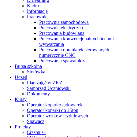
E-Learning
Kadra
Informacje
Pracownie
Pracownia samochodowa
Pracownia elektryczna
Pracowania budowlana
Pracowania konwencjonalnych technik
wytwarzania
Pracowania obrabiarek sterowanych
numerycznie CNC
Pracowania spawalnicza
Bursa szkolna
Stołówka
Uczeń
Plan zajęć w ZKZ
Samorząd Uczniowski
Dokumenty
Kursy
Operator koparko ładowarek
Operator koparki do 25ton
Operator wózków jezdniowych
Spawacz
Projekty
Erasmus+