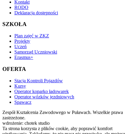
Kontakt
RODO
Deklaracja dostępności
SZKOŁA
Plan zajęć w ZKZ
Projekty
Uczeń
Samorząd Uczniowski
Erasmus+
OFERTA
Stacja Kontroli Pojazdów
Kursy
Operator koparko ładowarek
Operator wózków jezdniowych
Spawacz
Zespół Kształcenia Zawodowego w Puławach. Wszelkie prawa
zastrzeżone.
wdrożenie: chotek studio
Ta strona korzysta z plików cookie, aby poprawić komfort
użytkowania. Zakładamy, że nie masz nic przeciwko, ale możesz