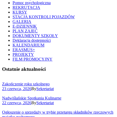
Pomoc psychologiczna
REKRUTACJA
KURSY
STACJA KONTROLI POJAZDÓW
GALERIA
E-DZIENNIK
PLAN ZAJĘĆ
DOKUMENTY SZKOŁY
Deklaracja dostępności
KALENDARIUM
ERASMUS+
PROJEKTY
FILM PROMOCYJNY
Ostatnie aktualności
Zakończenie roku szkolnego
23 czerwca, 2026
By
Sekretariat
Nadwiślańskie Spotkania Kulinarne
22 czerwca, 2026
By
Sekretariat
Ogłoszenie o sprzedaży w trybie przetargu składników rzeczowych
majątku ruchomego