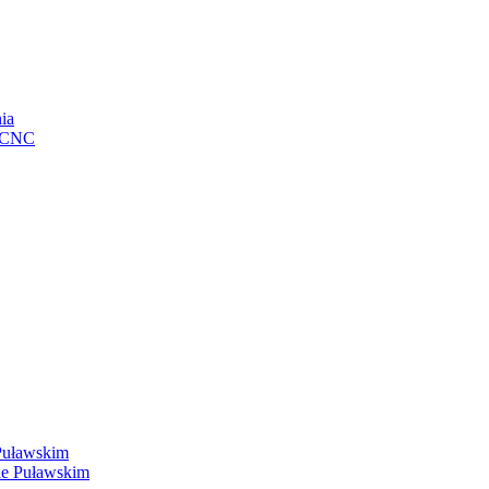
ia
e CNC
Puławskim
ie Puławskim