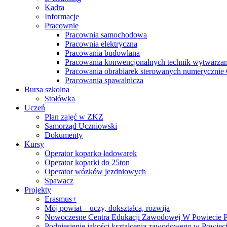
Kadra
Informacje
Pracownie
Pracownia samochodowa
Pracownia elektryczna
Pracowania budowlana
Pracowania konwencjonalnych technik wytwarzan
Pracowania obrabiarek sterowanych numeryczni
Pracowania spawalnicza
Bursa szkolna
Stołówka
Uczeń
Plan zajęć w ZKZ
Samorząd Uczniowski
Dokumenty
Kursy
Operator koparko ładowarek
Operator koparki do 25ton
Operator wózków jezdniowych
Spawacz
Projekty
Erasmus+
Mój powiat – uczy, dokształca, rozwija
Nowoczesne Centra Edukacji Zawodowej W Powiecie 
Podniesienie jakości kształcenia zawodowego w Powiec