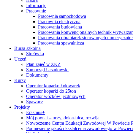
Kadra
Informacje
Pracownie
Pracownia samochodowa
Pracownia elektryczna
Pracowania budowlana
Pracowania konwencjonalnych technik wytwarzan
Pracowania obrabiarek sterowanych numeryczni
Pracowania spawalnicza
Bursa szkolna
Stołówka
Uczeń
Plan zajęć w ZKZ
Samorząd Uczniowski
Dokumenty
Kursy
Operator koparko ładowarek
Operator koparki do 25ton
Operator wózków jezdniowych
Spawacz
Projekty
Erasmus+
Mój powiat – uczy, dokształca, rozwija
Nowoczesne Centra Edukacji Zawodowej W Powiecie 
Podniesienie jakości kształcenia zawodowego w Powiec