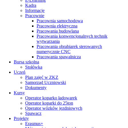
E-Learning
Kadra
Informacje
Pracownie
Pracownia samochodowa
Pracownia elektryczna
Pracowania budowlana
Pracowania konwencjonalnych technik
wytwarzania
Pracowania obrabiarek sterowanych
numerycznie CNC
Pracowania spawalnicza
Bursa szkolna
Stołówka
Uczeń
Plan zajęć w ZKZ
Samorząd Uczniowski
Dokumenty
Kursy
Operator koparko ładowarek
Operator koparki do 25ton
Operator wózków jezdniowych
Spawacz
Projekty
Erasmus+