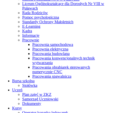
Liceum Ogólnokształcące dla Dorosłych Nr VIII w
Puławach
Rada Rodziców
Pomoc psychologiczna
Standardy Ochrony Małoletnich
E-Learning
Kadra
Informacje
Pracownie
Pracownia samochodowa
Pracownia elektryczna
Pracowania budowlana
Pracowania konwencjonalnych technik
wytwarzania
Pracowania obrabiarek sterowanych
numerycznie CNC
Pracowania spawalnicza
Bursa szkolna
Stołówka
Uczeń
Plan zajęć w ZKZ
Samorząd Uczniowski
Dokumenty
Kursy
Operator koparko ładowarek