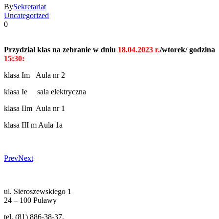
By
Sekretariat
Uncategorized
0
Przydział klas na zebranie w dniu
18.04.2023 r.
/wtorek/ godzina
15:30:
klasa Im Aula nr 2
klasa Ie sala elektryczna
klasa IIm Aula nr 1
klasa III m Aula 1a
Prev
Next
ul. Sieroszewskiego 1
24 – 100 Puławy
tel. (81) 886-38-37,