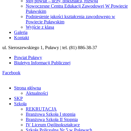
Mój powiat – uczy, dokształca, rozwija
Nowoczesne Centra Edukacji Zawodowej W Powiecie
Puławskim
Podniesienie jakości kształcenia zawodowego w
Powiecie Puławskim
Wyjście z klasą
Galeria
Kontakt
ul. Sieroszewskiego 1, Puławy | tel. (81) 886-38-37
Powiat Puławy
Biuletyn Informacji Publicznej
Facebook
Strona główna
Aktualności
SKP
Szkoła
REKRUTACJA
Branżowa Szkoła I stopnia
Branżowa Szkoła II Stopnia
IV Liceum Ogólnokształcące
Szkoła Policealna Nr 5 w Puławach