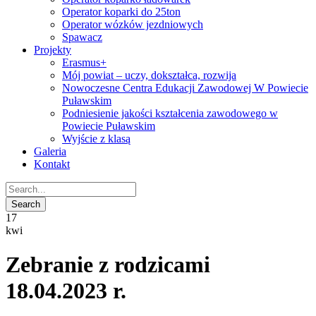
Operator koparki do 25ton
Operator wózków jezdniowych
Spawacz
Projekty
Erasmus+
Mój powiat – uczy, dokształca, rozwija
Nowoczesne Centra Edukacji Zawodowej W Powiecie
Puławskim
Podniesienie jakości kształcenia zawodowego w
Powiecie Puławskim
Wyjście z klasą
Galeria
Kontakt
17
kwi
Zebranie z rodzicami
18.04.2023 r.