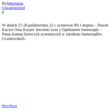
By
Sekretariat
Uncategorized
0
W dniach 27-28 października 22 r. uczniowie BS I stopnia – Dawid
Kaczor Oraz Kacper Jaworski wraz z Opiekunem Samorządu –
Panią Joanną Szewczyk uczestniczyli w szkoleniu Samorządów
Uczniowskich.
Prev
Next