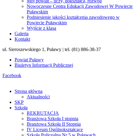
Mój powiat – uczy, dokształca, rozwija
Nowoczesne Centra Edukacji Zawodowej W Powiecie
Puławskim
Podniesienie jakości kształcenia zawodowego w
Powiecie Puławskim
Wyjście z klasą
Galeria
Kontakt
ul. Sieroszewskiego 1, Puławy | tel. (81) 886-38-37
Powiat Puławy
Biuletyn Informacji Publicznej
Facebook
Strona główna
Aktualności
SKP
Szkoła
REKRUTACJA
Branżowa Szkoła I stopnia
Branżowa Szkoła II Stopnia
IV Liceum Ogólnokształcące
Szkoła Policealna Nr 5 w Puławach