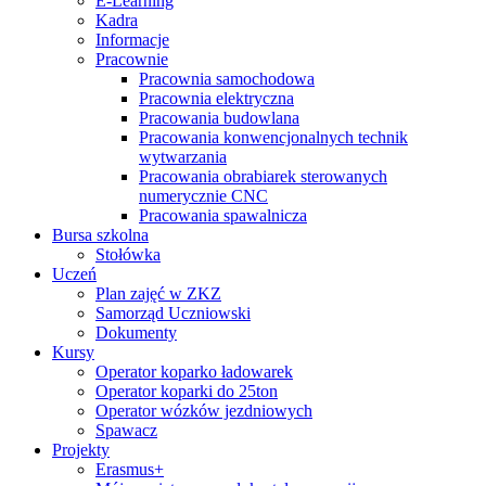
E-Learning
Kadra
Informacje
Pracownie
Pracownia samochodowa
Pracownia elektryczna
Pracowania budowlana
Pracowania konwencjonalnych technik
wytwarzania
Pracowania obrabiarek sterowanych
numerycznie CNC
Pracowania spawalnicza
Bursa szkolna
Stołówka
Uczeń
Plan zajęć w ZKZ
Samorząd Uczniowski
Dokumenty
Kursy
Operator koparko ładowarek
Operator koparki do 25ton
Operator wózków jezdniowych
Spawacz
Projekty
Erasmus+