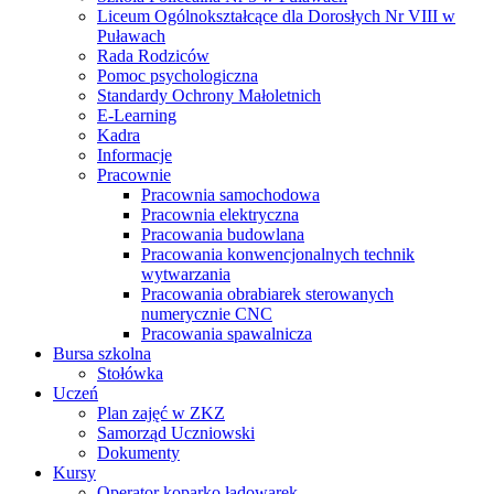
Liceum Ogólnokształcące dla Dorosłych Nr VIII w
Puławach
Rada Rodziców
Pomoc psychologiczna
Standardy Ochrony Małoletnich
E-Learning
Kadra
Informacje
Pracownie
Pracownia samochodowa
Pracownia elektryczna
Pracowania budowlana
Pracowania konwencjonalnych technik
wytwarzania
Pracowania obrabiarek sterowanych
numerycznie CNC
Pracowania spawalnicza
Bursa szkolna
Stołówka
Uczeń
Plan zajęć w ZKZ
Samorząd Uczniowski
Dokumenty
Kursy
Operator koparko ładowarek