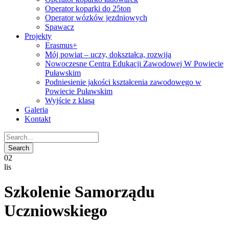
Operator koparki do 25ton
Operator wózków jezdniowych
Spawacz
Projekty
Erasmus+
Mój powiat – uczy, dokształca, rozwija
Nowoczesne Centra Edukacji Zawodowej W Powiecie
Puławskim
Podniesienie jakości kształcenia zawodowego w
Powiecie Puławskim
Wyjście z klasą
Galeria
Kontakt
02
lis
Szkolenie Samorządu
Uczniowskiego