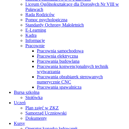
Liceum Ogólnokształcące dla Dorosłych Nr VIII w
Puławach
Rada Rodziców
Pomoc psychologiczna
Standardy Ochrony Małoletnich
E-Learning
Kadra
Informacje
Pracownie
Pracownia samochodowa
Pracownia elektryczna
Pracowania budowlana
Pracowania konwencjonalnych technik
wytwarzania
Pracowania obrabiarek sterowanych
numerycznie CNC
Pracowania spawalnicza
Bursa szkolna
Stołówka
Uczeń
Plan zajęć w ZKZ
Samorząd Uczniowski
Dokumenty
Kursy
Operator koparko ładowarek