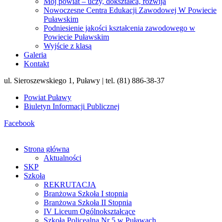
Mój powiat – uczy, dokształca, rozwija
Nowoczesne Centra Edukacji Zawodowej W Powiecie
Puławskim
Podniesienie jakości kształcenia zawodowego w
Powiecie Puławskim
Wyjście z klasą
Galeria
Kontakt
ul. Sieroszewskiego 1, Puławy | tel. (81) 886-38-37
Powiat Puławy
Biuletyn Informacji Publicznej
Facebook
Strona główna
Aktualności
SKP
Szkoła
REKRUTACJA
Branżowa Szkoła I stopnia
Branżowa Szkoła II Stopnia
IV Liceum Ogólnokształcące
Szkoła Policealna Nr 5 w Puławach