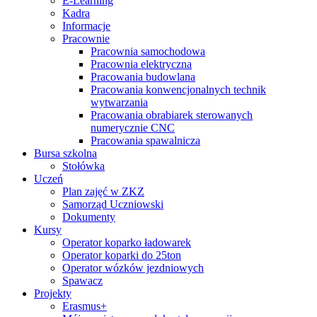
E-Learning
Kadra
Informacje
Pracownie
Pracownia samochodowa
Pracownia elektryczna
Pracowania budowlana
Pracowania konwencjonalnych technik
wytwarzania
Pracowania obrabiarek sterowanych
numerycznie CNC
Pracowania spawalnicza
Bursa szkolna
Stołówka
Uczeń
Plan zajęć w ZKZ
Samorząd Uczniowski
Dokumenty
Kursy
Operator koparko ładowarek
Operator koparki do 25ton
Operator wózków jezdniowych
Spawacz
Projekty
Erasmus+