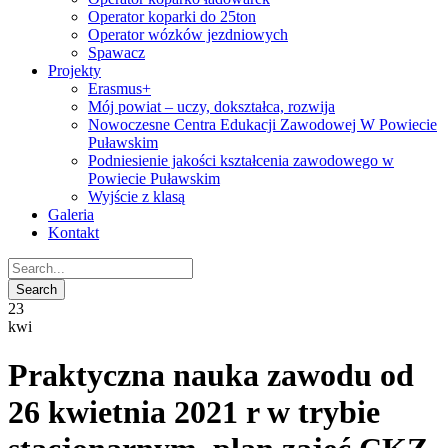
Operator koparki do 25ton
Operator wózków jezdniowych
Spawacz
Projekty
Erasmus+
Mój powiat – uczy, dokształca, rozwija
Nowoczesne Centra Edukacji Zawodowej W Powiecie
Puławskim
Podniesienie jakości kształcenia zawodowego w
Powiecie Puławskim
Wyjście z klasą
Galeria
Kontakt
23
kwi
Praktyczna nauka zawodu od
26 kwietnia 2021 r w trybie