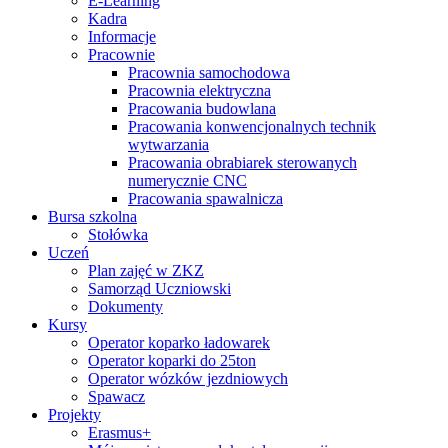
E-Learning
Kadra
Informacje
Pracownie
Pracownia samochodowa
Pracownia elektryczna
Pracowania budowlana
Pracowania konwencjonalnych technik
wytwarzania
Pracowania obrabiarek sterowanych
numerycznie CNC
Pracowania spawalnicza
Bursa szkolna
Stołówka
Uczeń
Plan zajęć w ZKZ
Samorząd Uczniowski
Dokumenty
Kursy
Operator koparko ładowarek
Operator koparki do 25ton
Operator wózków jezdniowych
Spawacz
Projekty
Erasmus+