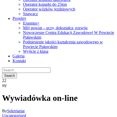
Operator koparki do 25ton
Operator wózków jezdniowych
Spawacz
Projekty
Erasmus+
Mój powiat – uczy, dokształca, rozwija
Nowoczesne Centra Edukacji Zawodowej W Powiecie
Puławskim
Podniesienie jakości kształcenia zawodowego w
Powiecie Puławskim
Wyjście z klasą
Galeria
Kontakt
22
sty
Wywiadówka on-line
By
Sekretariat
Uncategorized