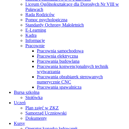
Liceum Ogólnokształcące dla Dorosłych Nr VIII w
Puławach
Rada Rodziców
Pomoc psychologiczna
Standardy Ochrony Małoletnich
E-Learning
Kadra
Informacje
Pracownie
Pracownia samochodowa
Pracownia elektryczna
Pracowania budowlana
Pracowania konwencjonalnych technik
wytwarzania
Pracowania obrabiarek sterowanych
numerycznie CNC
Pracowania spawalnicza
Bursa szkolna
Stołówka
Uczeń
Plan zajęć w ZKZ
Samorząd Uczniowski
Dokumenty
Kursy
Operator koparko ładowarek