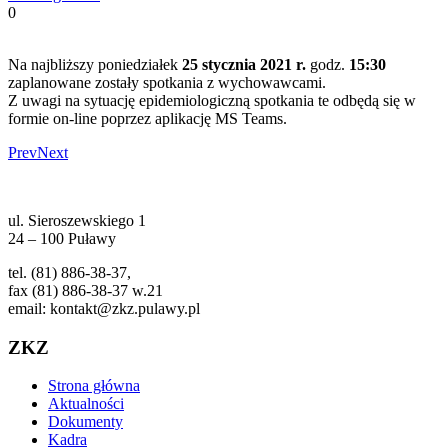
0
Na najbliższy poniedziałek
25 stycznia 2021 r.
godz.
15:30
zaplanowane zostały spotkania z wychowawcami.
Z uwagi na sytuację epidemiologiczną spotkania te odbędą się w
formie on-line poprzez aplikację MS Teams.
Prev
Next
ul. Sieroszewskiego 1
24 – 100 Puławy
tel. (81) 886-38-37,
fax (81) 886-38-37 w.21
email: kontakt@zkz.pulawy.pl
ZKZ
Strona główna
Aktualności
Dokumenty
Kadra