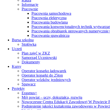
Kadra
Informacje
Pracownie
Pracownia samochodowa
Pracownia elektryczna
Pracowania budowlana
Pracowania konwencjonalnych technik wytwarzan
Pracowania obrabiarek sterowanych numeryczni
Pracowania spawalnicza
Bursa szkolna
Stołówka
Uczeń
Plan zajęć w ZKZ
Samorząd Uczniowski
Dokumenty
Kursy
Operator koparko ładowarek
Operator koparki do 25ton
Operator wózków jezdniowych
Spawacz
Projekty
Erasmus+
Mój powiat – uczy, dokształca, rozwija
Nowoczesne Centra Edukacji Zawodowej W Powiecie 
Podniesienie jakości kształcenia zawodowego w Powiec