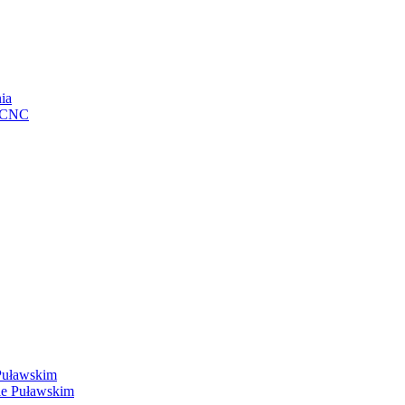
ia
e CNC
Puławskim
ie Puławskim