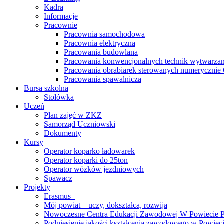
Kadra
Informacje
Pracownie
Pracownia samochodowa
Pracownia elektryczna
Pracowania budowlana
Pracowania konwencjonalnych technik wytwarzan
Pracowania obrabiarek sterowanych numeryczni
Pracowania spawalnicza
Bursa szkolna
Stołówka
Uczeń
Plan zajęć w ZKZ
Samorząd Uczniowski
Dokumenty
Kursy
Operator koparko ładowarek
Operator koparki do 25ton
Operator wózków jezdniowych
Spawacz
Projekty
Erasmus+
Mój powiat – uczy, dokształca, rozwija
Nowoczesne Centra Edukacji Zawodowej W Powiecie 
Podniesienie jakości kształcenia zawodowego w Powiec