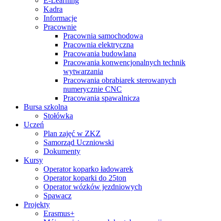
E-Learning
Kadra
Informacje
Pracownie
Pracownia samochodowa
Pracownia elektryczna
Pracowania budowlana
Pracowania konwencjonalnych technik
wytwarzania
Pracowania obrabiarek sterowanych
numerycznie CNC
Pracowania spawalnicza
Bursa szkolna
Stołówka
Uczeń
Plan zajęć w ZKZ
Samorząd Uczniowski
Dokumenty
Kursy
Operator koparko ładowarek
Operator koparki do 25ton
Operator wózków jezdniowych
Spawacz
Projekty
Erasmus+