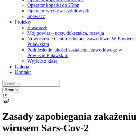
Operator koparki do 25ton
Operator wózków jezdniowych
Spawacz
Projekty
Erasmus+
Mój powiat – uczy, dokształca, rozwija
Nowoczesne Centra Edukacji Zawodowej W Powiecie
Puławskim
Podniesienie jakości kształcenia zawodowego w
Powiecie Puławskim
Wyjście z klasą
Galeria
Kontakt
19
paź
Zasady zapobiegania zakażeniu
wirusem Sars-Cov-2