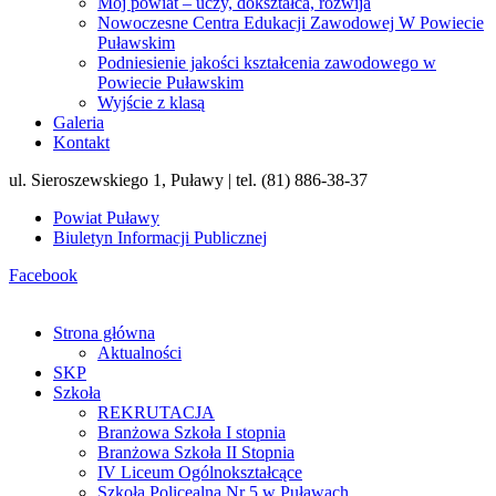
Mój powiat – uczy, dokształca, rozwija
Nowoczesne Centra Edukacji Zawodowej W Powiecie
Puławskim
Podniesienie jakości kształcenia zawodowego w
Powiecie Puławskim
Wyjście z klasą
Galeria
Kontakt
ul. Sieroszewskiego 1, Puławy | tel. (81) 886-38-37
Powiat Puławy
Biuletyn Informacji Publicznej
Facebook
Strona główna
Aktualności
SKP
Szkoła
REKRUTACJA
Branżowa Szkoła I stopnia
Branżowa Szkoła II Stopnia
IV Liceum Ogólnokształcące
Szkoła Policealna Nr 5 w Puławach