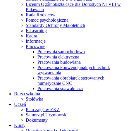
Liceum Ogólnokształcące dla Dorosłych Nr VIII w
Puławach
Rada Rodziców
Pomoc psychologiczna
Standardy Ochrony Małoletnich
E-Learning
Kadra
Informacje
Pracownie
Pracownia samochodowa
Pracownia elektryczna
Pracowania budowlana
Pracowania konwencjonalnych technik
wytwarzania
Pracowania obrabiarek sterowanych
numerycznie CNC
Pracowania spawalnicza
Bursa szkolna
Stołówka
Uczeń
Plan zajęć w ZKZ
Samorząd Uczniowski
Dokumenty
Kursy
Operator koparko ładowarek