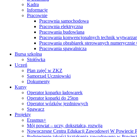
Kadra
Informacje
Pracownie
Pracownia samochodowa
Pracownia elektryczna
Pracowania budowlana
Pracowania konwencjonalnych technik wytwarzan
Pracowania obrabiarek sterowanych numeryczni
Pracowania spawalnicza
Bursa szkolna
Stołówka
Uczeń
Plan zajęć w ZKZ
Samorząd Uczniowski
Dokumenty
Kursy
Operator koparko ładowarek
Operator koparki do 25ton
Operator wózków jezdniowych
Spawacz
Projekty
Erasmus+
Mój powiat – uczy, dokształca, rozwija
Nowoczesne Centra Edukacji Zawodowej W Powiecie 
Podniesienie jakości kształcenia zawodowego w Powiec