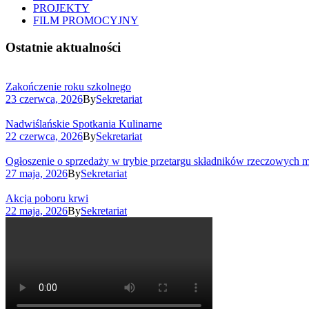
PROJEKTY
FILM PROMOCYJNY
Ostatnie aktualności
Zakończenie roku szkolnego
23 czerwca, 2026
By
Sekretariat
Nadwiślańskie Spotkania Kulinarne
22 czerwca, 2026
By
Sekretariat
Ogłoszenie o sprzedaży w trybie przetargu składników rzeczowych 
27 maja, 2026
By
Sekretariat
Akcja poboru krwi
22 maja, 2026
By
Sekretariat