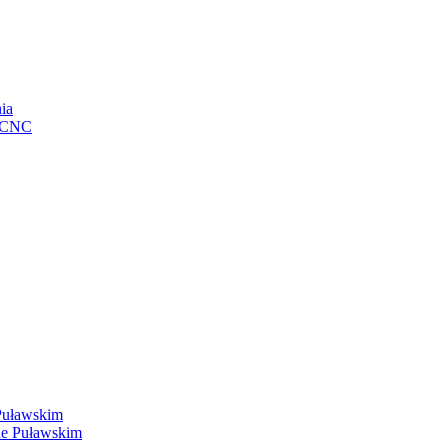
ia
e CNC
Puławskim
ie Puławskim