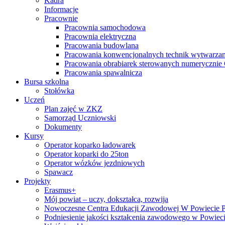
Kadra
Informacje
Pracownie
Pracownia samochodowa
Pracownia elektryczna
Pracowania budowlana
Pracowania konwencjonalnych technik wytwarzan
Pracowania obrabiarek sterowanych numeryczni
Pracowania spawalnicza
Bursa szkolna
Stołówka
Uczeń
Plan zajęć w ZKZ
Samorząd Uczniowski
Dokumenty
Kursy
Operator koparko ładowarek
Operator koparki do 25ton
Operator wózków jezdniowych
Spawacz
Projekty
Erasmus+
Mój powiat – uczy, dokształca, rozwija
Nowoczesne Centra Edukacji Zawodowej W Powiecie 
Podniesienie jakości kształcenia zawodowego w Powiec