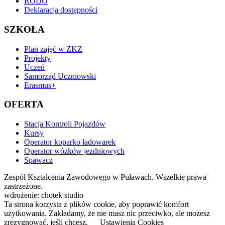
RODO
Deklaracja dostępności
SZKOŁA
Plan zajęć w ZKZ
Projekty
Uczeń
Samorząd Uczniowski
Erasmus+
OFERTA
Stacja Kontroli Pojazdów
Kursy
Operator koparko ładowarek
Operator wózków jezdniowych
Spawacz
Zespół Kształcenia Zawodowego w Puławach. Wszelkie prawa
zastrzeżone.
wdrożenie: chotek studio
Ta strona korzysta z plików cookie, aby poprawić komfort
użytkowania. Zakładamy, że nie masz nic przeciwko, ale możesz
zrezygnować, jeśli chcesz.
Ustawienia Cookies