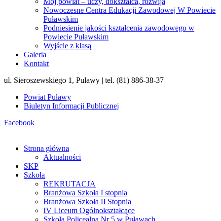
Mój powiat – uczy, dokształca, rozwija
Nowoczesne Centra Edukacji Zawodowej W Powiecie
Puławskim
Podniesienie jakości kształcenia zawodowego w
Powiecie Puławskim
Wyjście z klasą
Galeria
Kontakt
ul. Sieroszewskiego 1, Puławy | tel. (81) 886-38-37
Powiat Puławy
Biuletyn Informacji Publicznej
Facebook
Strona główna
Aktualności
SKP
Szkoła
REKRUTACJA
Branżowa Szkoła I stopnia
Branżowa Szkoła II Stopnia
IV Liceum Ogólnokształcące
Szkoła Policealna Nr 5 w Puławach