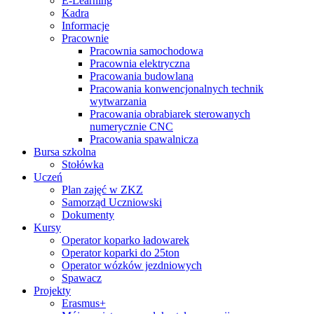
E-Learning
Kadra
Informacje
Pracownie
Pracownia samochodowa
Pracownia elektryczna
Pracowania budowlana
Pracowania konwencjonalnych technik
wytwarzania
Pracowania obrabiarek sterowanych
numerycznie CNC
Pracowania spawalnicza
Bursa szkolna
Stołówka
Uczeń
Plan zajęć w ZKZ
Samorząd Uczniowski
Dokumenty
Kursy
Operator koparko ładowarek
Operator koparki do 25ton
Operator wózków jezdniowych
Spawacz
Projekty
Erasmus+