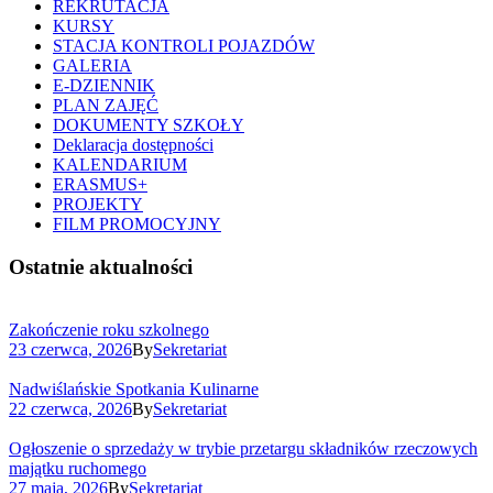
REKRUTACJA
KURSY
STACJA KONTROLI POJAZDÓW
GALERIA
E-DZIENNIK
PLAN ZAJĘĆ
DOKUMENTY SZKOŁY
Deklaracja dostępności
KALENDARIUM
ERASMUS+
PROJEKTY
FILM PROMOCYJNY
Ostatnie aktualności
Zakończenie roku szkolnego
23 czerwca, 2026
By
Sekretariat
Nadwiślańskie Spotkania Kulinarne
22 czerwca, 2026
By
Sekretariat
Ogłoszenie o sprzedaży w trybie przetargu składników rzeczowych
majątku ruchomego
27 maja, 2026
By
Sekretariat