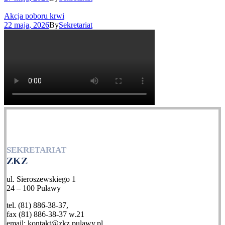
Akcja poboru krwi
22 maja, 2026
By
Sekretariat
SEKRETARIAT
ZKZ
ul. Sieroszewskiego 1
24 – 100 Puławy
tel. (81) 886-38-37,
fax (81) 886-38-37 w.21
email: kontakt@zkz.pulawy.pl