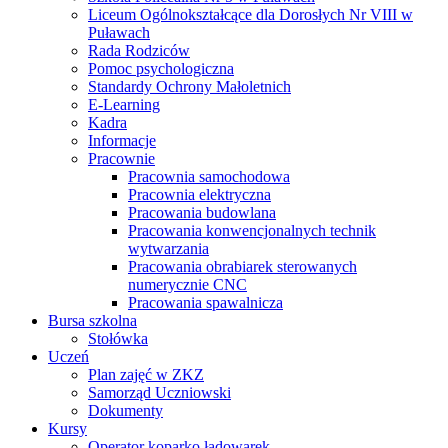
Liceum Ogólnokształcące dla Dorosłych Nr VIII w
Puławach
Rada Rodziców
Pomoc psychologiczna
Standardy Ochrony Małoletnich
E-Learning
Kadra
Informacje
Pracownie
Pracownia samochodowa
Pracownia elektryczna
Pracowania budowlana
Pracowania konwencjonalnych technik
wytwarzania
Pracowania obrabiarek sterowanych
numerycznie CNC
Pracowania spawalnicza
Bursa szkolna
Stołówka
Uczeń
Plan zajęć w ZKZ
Samorząd Uczniowski
Dokumenty
Kursy
Operator koparko ładowarek