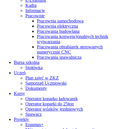
E-Learning
Kadra
Informacje
Pracownie
Pracownia samochodowa
Pracownia elektryczna
Pracowania budowlana
Pracowania konwencjonalnych technik
wytwarzania
Pracowania obrabiarek sterowanych
numerycznie CNC
Pracowania spawalnicza
Bursa szkolna
Stołówka
Uczeń
Plan zajęć w ZKZ
Samorząd Uczniowski
Dokumenty
Kursy
Operator koparko ładowarek
Operator koparki do 25ton
Operator wózków jezdniowych
Spawacz
Projekty
Erasmus+