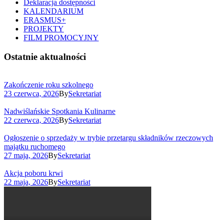
Deklaracja dostępności
KALENDARIUM
ERASMUS+
PROJEKTY
FILM PROMOCYJNY
Ostatnie aktualności
Zakończenie roku szkolnego
23 czerwca, 2026
By
Sekretariat
Nadwiślańskie Spotkania Kulinarne
22 czerwca, 2026
By
Sekretariat
Ogłoszenie o sprzedaży w trybie przetargu składników rzeczowych
majątku ruchomego
27 maja, 2026
By
Sekretariat
Akcja poboru krwi
22 maja, 2026
By
Sekretariat