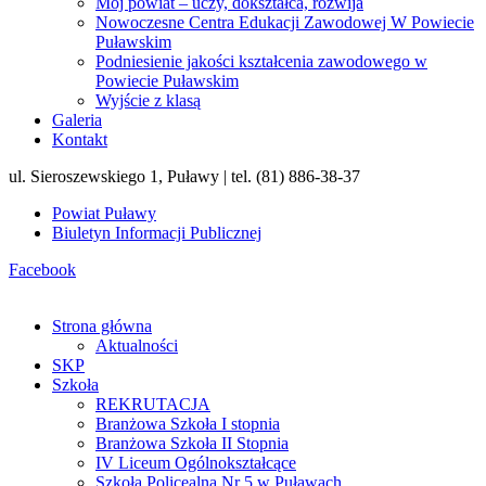
Mój powiat – uczy, dokształca, rozwija
Nowoczesne Centra Edukacji Zawodowej W Powiecie
Puławskim
Podniesienie jakości kształcenia zawodowego w
Powiecie Puławskim
Wyjście z klasą
Galeria
Kontakt
ul. Sieroszewskiego 1, Puławy | tel. (81) 886-38-37
Powiat Puławy
Biuletyn Informacji Publicznej
Facebook
Strona główna
Aktualności
SKP
Szkoła
REKRUTACJA
Branżowa Szkoła I stopnia
Branżowa Szkoła II Stopnia
IV Liceum Ogólnokształcące
Szkoła Policealna Nr 5 w Puławach