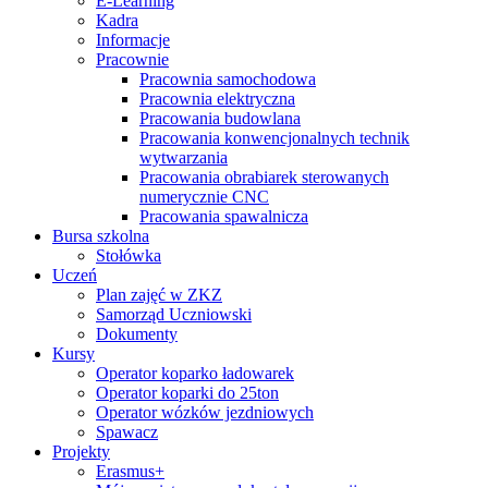
E-Learning
Kadra
Informacje
Pracownie
Pracownia samochodowa
Pracownia elektryczna
Pracowania budowlana
Pracowania konwencjonalnych technik
wytwarzania
Pracowania obrabiarek sterowanych
numerycznie CNC
Pracowania spawalnicza
Bursa szkolna
Stołówka
Uczeń
Plan zajęć w ZKZ
Samorząd Uczniowski
Dokumenty
Kursy
Operator koparko ładowarek
Operator koparki do 25ton
Operator wózków jezdniowych
Spawacz
Projekty
Erasmus+