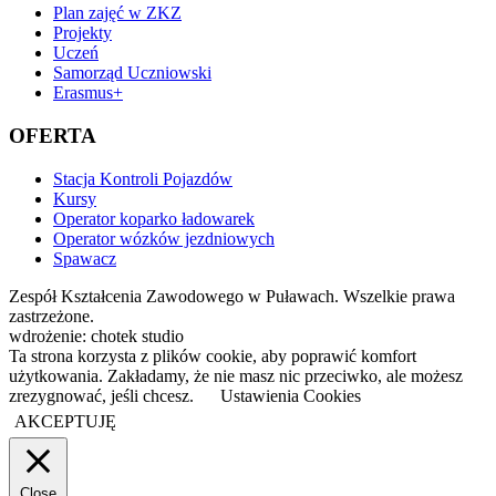
Plan zajęć w ZKZ
Projekty
Uczeń
Samorząd Uczniowski
Erasmus+
OFERTA
Stacja Kontroli Pojazdów
Kursy
Operator koparko ładowarek
Operator wózków jezdniowych
Spawacz
Zespół Kształcenia Zawodowego w Puławach. Wszelkie prawa
zastrzeżone.
wdrożenie: chotek studio
Ta strona korzysta z plików cookie, aby poprawić komfort
użytkowania. Zakładamy, że nie masz nic przeciwko, ale możesz
zrezygnować, jeśli chcesz.
Ustawienia Cookies
AKCEPTUJĘ
Close