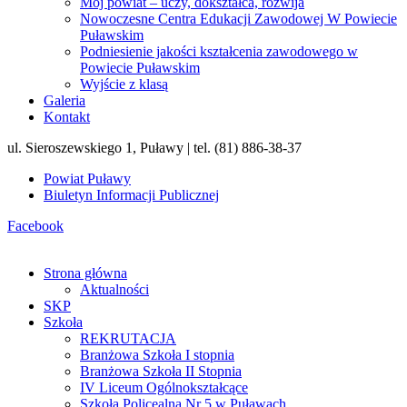
Mój powiat – uczy, dokształca, rozwija
Nowoczesne Centra Edukacji Zawodowej W Powiecie
Puławskim
Podniesienie jakości kształcenia zawodowego w
Powiecie Puławskim
Wyjście z klasą
Galeria
Kontakt
ul. Sieroszewskiego 1, Puławy | tel. (81) 886-38-37
Powiat Puławy
Biuletyn Informacji Publicznej
Facebook
Strona główna
Aktualności
SKP
Szkoła
REKRUTACJA
Branżowa Szkoła I stopnia
Branżowa Szkoła II Stopnia
IV Liceum Ogólnokształcące
Szkoła Policealna Nr 5 w Puławach