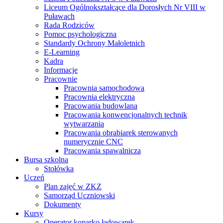
Liceum Ogólnokształcące dla Dorosłych Nr VIII w
Puławach
Rada Rodziców
Pomoc psychologiczna
Standardy Ochrony Małoletnich
E-Learning
Kadra
Informacje
Pracownie
Pracownia samochodowa
Pracownia elektryczna
Pracowania budowlana
Pracowania konwencjonalnych technik
wytwarzania
Pracowania obrabiarek sterowanych
numerycznie CNC
Pracowania spawalnicza
Bursa szkolna
Stołówka
Uczeń
Plan zajęć w ZKZ
Samorząd Uczniowski
Dokumenty
Kursy
Operator koparko ładowarek