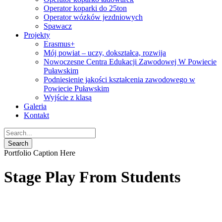
Operator koparki do 25ton
Operator wózków jezdniowych
Spawacz
Projekty
Erasmus+
Mój powiat – uczy, dokształca, rozwija
Nowoczesne Centra Edukacji Zawodowej W Powiecie
Puławskim
Podniesienie jakości kształcenia zawodowego w
Powiecie Puławskim
Wyjście z klasą
Galeria
Kontakt
Portfolio Caption Here
Stage Play From Students