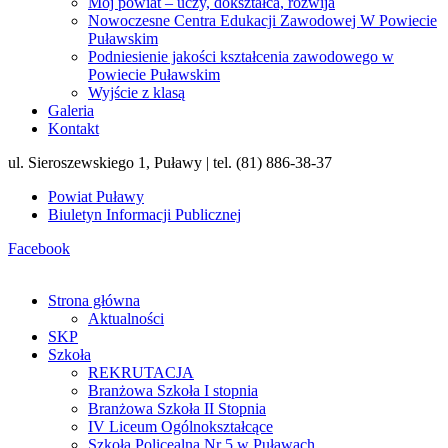
Mój powiat – uczy, dokształca, rozwija
Nowoczesne Centra Edukacji Zawodowej W Powiecie
Puławskim
Podniesienie jakości kształcenia zawodowego w
Powiecie Puławskim
Wyjście z klasą
Galeria
Kontakt
ul. Sieroszewskiego 1, Puławy | tel. (81) 886-38-37
Powiat Puławy
Biuletyn Informacji Publicznej
Facebook
Strona główna
Aktualności
SKP
Szkoła
REKRUTACJA
Branżowa Szkoła I stopnia
Branżowa Szkoła II Stopnia
IV Liceum Ogólnokształcące
Szkoła Policealna Nr 5 w Puławach