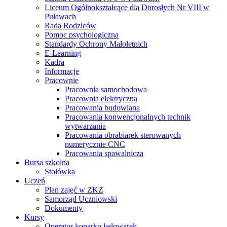
Liceum Ogólnokształcące dla Dorosłych Nr VIII w
Puławach
Rada Rodziców
Pomoc psychologiczna
Standardy Ochrony Małoletnich
E-Learning
Kadra
Informacje
Pracownie
Pracownia samochodowa
Pracownia elektryczna
Pracowania budowlana
Pracowania konwencjonalnych technik
wytwarzania
Pracowania obrabiarek sterowanych
numerycznie CNC
Pracowania spawalnicza
Bursa szkolna
Stołówka
Uczeń
Plan zajęć w ZKZ
Samorząd Uczniowski
Dokumenty
Kursy
Operator koparko ładowarek