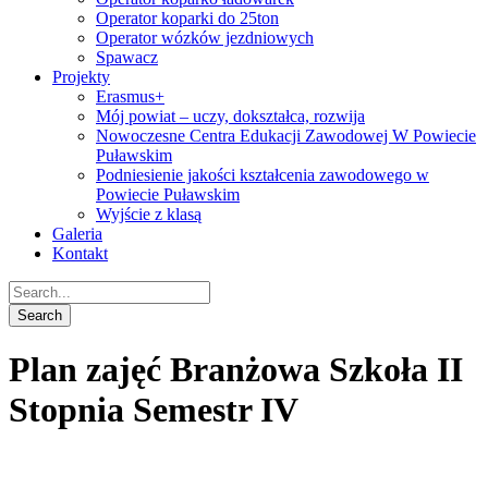
Operator koparki do 25ton
Operator wózków jezdniowych
Spawacz
Projekty
Erasmus+
Mój powiat – uczy, dokształca, rozwija
Nowoczesne Centra Edukacji Zawodowej W Powiecie
Puławskim
Podniesienie jakości kształcenia zawodowego w
Powiecie Puławskim
Wyjście z klasą
Galeria
Kontakt
Plan zajęć Branżowa Szkoła II
Stopnia Semestr IV