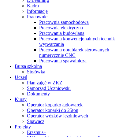
E-Learning
Kadra
Informacje
Pracownie
Pracownia samochodowa
Pracownia elektryczna
Pracowania budowlana
Pracowania konwencjonalnych technik
wytwarzania
Pracowania obrabiarek sterowanych
numerycznie CNC
Pracowania spawalnicza
Bursa szkolna
Stołówka
Uczeń
Plan zajęć w ZKZ
Samorząd Uczniowski
Dokumenty
Kursy
Operator koparko ładowarek
Operator koparki do 25ton
Operator wózków jezdniowych
Spawacz
Projekty
Erasmus+