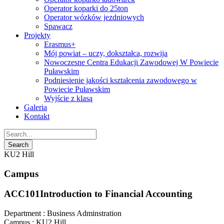
Operator koparki do 25ton
Operator wózków jezdniowych
Spawacz
Projekty
Erasmus+
Mój powiat – uczy, dokształca, rozwija
Nowoczesne Centra Edukacji Zawodowej W Powiecie
Puławskim
Podniesienie jakości kształcenia zawodowego w
Powiecie Puławskim
Wyjście z klasą
Galeria
Kontakt
KU2 Hill
Campus
ACC101
Introduction to Financial Accounting
Department :
Business Adminstration
Campus :
KU2 Hill