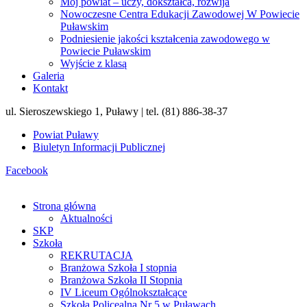
Mój powiat – uczy, dokształca, rozwija
Nowoczesne Centra Edukacji Zawodowej W Powiecie
Puławskim
Podniesienie jakości kształcenia zawodowego w
Powiecie Puławskim
Wyjście z klasą
Galeria
Kontakt
ul. Sieroszewskiego 1, Puławy | tel. (81) 886-38-37
Powiat Puławy
Biuletyn Informacji Publicznej
Facebook
Strona główna
Aktualności
SKP
Szkoła
REKRUTACJA
Branżowa Szkoła I stopnia
Branżowa Szkoła II Stopnia
IV Liceum Ogólnokształcące
Szkoła Policealna Nr 5 w Puławach