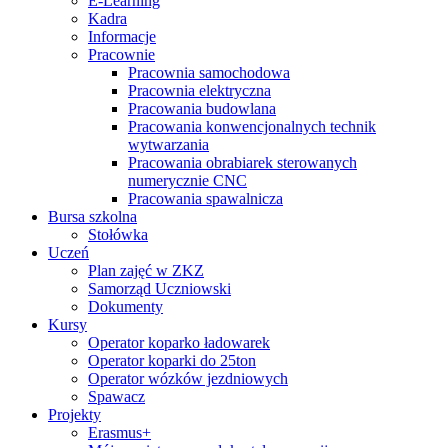
E-Learning
Kadra
Informacje
Pracownie
Pracownia samochodowa
Pracownia elektryczna
Pracowania budowlana
Pracowania konwencjonalnych technik
wytwarzania
Pracowania obrabiarek sterowanych
numerycznie CNC
Pracowania spawalnicza
Bursa szkolna
Stołówka
Uczeń
Plan zajęć w ZKZ
Samorząd Uczniowski
Dokumenty
Kursy
Operator koparko ładowarek
Operator koparki do 25ton
Operator wózków jezdniowych
Spawacz
Projekty
Erasmus+