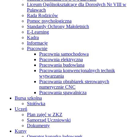
Liceum Ogólnokształcące dla Dorosłych Nr VIII w
Puławach
Rada Rodziców
Pomoc psychologiczna
Standardy Ochrony Małoletnich
E-Learning
Kadra
Informacje
Pracownie
Pracownia samochodowa
Pracownia elektryczna
Pracowania budowlana
Pracowania konwencjonalnych technik
wytwarzania
Pracowania obrabiarek sterowanych
numerycznie CNC
Pracowania spawalnicza
Bursa szkolna
Stołówka
Uczeń
Plan zajęć w ZKZ
Samorząd Uczniowski
Dokumenty
Kursy
Operator koparko ładowarek