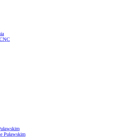
ia
e CNC
Puławskim
ie Puławskim