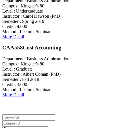
Department :
Business Adminstration
Campus :
Kingster's 80
Level :
Undergraduate
Instructor :
Carol Dawson (PhD)
Semester :
Spring 2019
Credit :
4.000
Method :
Lecture, Seminar
More Detail
CAA558
Cost Accounting
Department :
Business Adminstration
Campus :
Kingster's 80
Level :
Graduate
Instructor :
Albert Coman (PhD)
Semester :
Fall 2018
Credit :
3.000
Method :
Lecture, Seminar
More Detail
Search For Courses