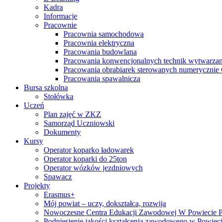
Kadra
Informacje
Pracownie
Pracownia samochodowa
Pracownia elektryczna
Pracowania budowlana
Pracowania konwencjonalnych technik wytwarzan
Pracowania obrabiarek sterowanych numeryczni
Pracowania spawalnicza
Bursa szkolna
Stołówka
Uczeń
Plan zajęć w ZKZ
Samorząd Uczniowski
Dokumenty
Kursy
Operator koparko ładowarek
Operator koparki do 25ton
Operator wózków jezdniowych
Spawacz
Projekty
Erasmus+
Mój powiat – uczy, dokształca, rozwija
Nowoczesne Centra Edukacji Zawodowej W Powiecie 
Podniesienie jakości kształcenia zawodowego w Powiec