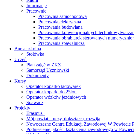
Kadra
Informacje
Pracownie
Pracownia samochodowa
Pracownia elektryczna
Pracowania budowlana
Pracowania konwencjonalnych technik wytwarzan
Pracowania obrabiarek sterowanych numeryczni
Pracowania spawalnicza
Bursa szkolna
Stołówka
Uczeń
Plan zajęć w ZKZ
Samorząd Uczniowski
Dokumenty
Kursy
Operator koparko ładowarek
Operator koparki do 25ton
Operator wózków jezdniowych
Spawacz
Projekty
Erasmus+
Mój powiat – uczy, dokształca, rozwija
Nowoczesne Centra Edukacji Zawodowej W Powiecie 
Podniesienie jakości kształcenia zawodowego w Powiec