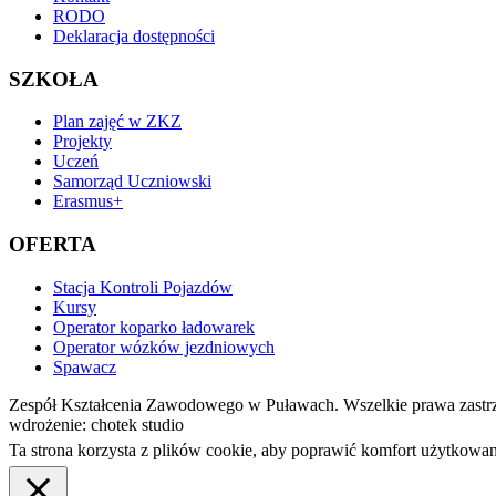
RODO
Deklaracja dostępności
SZKOŁA
Plan zajęć w ZKZ
Projekty
Uczeń
Samorząd Uczniowski
Erasmus+
OFERTA
Stacja Kontroli Pojazdów
Kursy
Operator koparko ładowarek
Operator wózków jezdniowych
Spawacz
Zespół Kształcenia Zawodowego w Puławach. Wszelkie prawa zastr
wdrożenie: chotek studio
Ta strona korzysta z plików cookie, aby poprawić komfort użytkowan