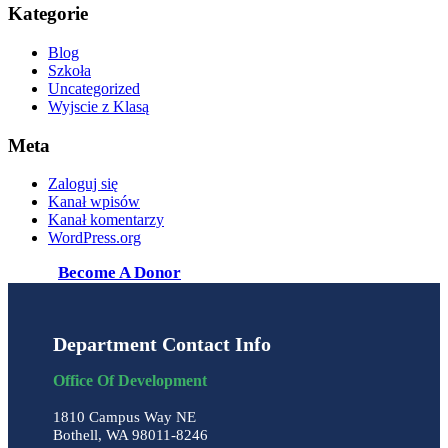
Kategorie
Blog
Szkoła
Uncategorized
Wyjscie z Klasą
Meta
Zaloguj się
Kanał wpisów
Kanał komentarzy
WordPress.org
Become A Donor
Department Contact Info
Office Of Development
1810 Campus Way NE
Bothell, WA 98011-8246