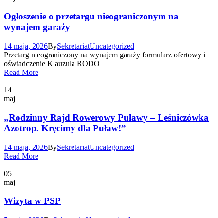
Ogłoszenie o przetargu nieograniczonym na
wynajem garaży
14 maja, 2026
By
Sekretariat
Uncategorized
Przetarg nieograniczony na wynajem garaży formularz ofertowy i
oświadczenie Klauzula RODO
Read More
14
maj
„Rodzinny Rajd Rowerowy Puławy – Leśniczówka
Azotrop. Kręcimy dla Puław!”
14 maja, 2026
By
Sekretariat
Uncategorized
Read More
05
maj
Wizyta w PSP