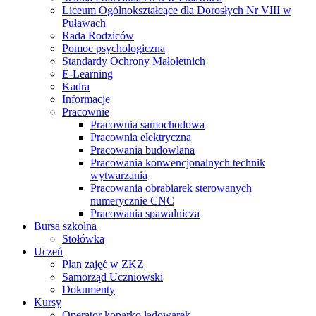
Liceum Ogólnokształcące dla Dorosłych Nr VIII w
Puławach
Rada Rodziców
Pomoc psychologiczna
Standardy Ochrony Małoletnich
E-Learning
Kadra
Informacje
Pracownie
Pracownia samochodowa
Pracownia elektryczna
Pracowania budowlana
Pracowania konwencjonalnych technik
wytwarzania
Pracowania obrabiarek sterowanych
numerycznie CNC
Pracowania spawalnicza
Bursa szkolna
Stołówka
Uczeń
Plan zajęć w ZKZ
Samorząd Uczniowski
Dokumenty
Kursy
Operator koparko ładowarek