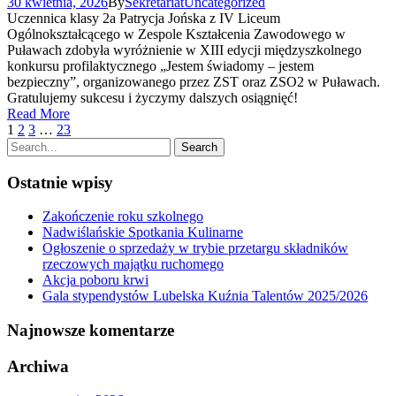
30 kwietnia, 2026
By
Sekretariat
Uncategorized
Uczennica klasy 2a Patrycja Jońska z IV Liceum
Ogólnokształcącego w Zespole Kształcenia Zawodowego w
Puławach zdobyła wyróżnienie w XIII edycji międzyszkolnego
konkursu profilaktycznego „Jestem świadomy – jestem
bezpieczny”, organizowanego przez ZST oraz ZSO2 w Puławach.
Gratulujemy sukcesu i życzymy dalszych osiągnięć!
Read More
1
2
3
…
23
Ostatnie wpisy
Zakończenie roku szkolnego
Nadwiślańskie Spotkania Kulinarne
Ogłoszenie o sprzedaży w trybie przetargu składników
rzeczowych majątku ruchomego
Akcja poboru krwi
Gala stypendystów Lubelska Kuźnia Talentów 2025/2026
Najnowsze komentarze
Archiwa