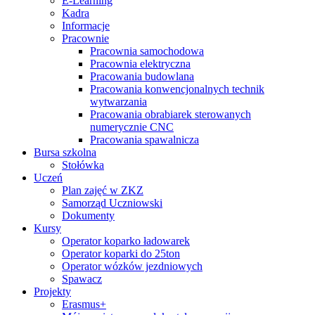
E-Learning
Kadra
Informacje
Pracownie
Pracownia samochodowa
Pracownia elektryczna
Pracowania budowlana
Pracowania konwencjonalnych technik
wytwarzania
Pracowania obrabiarek sterowanych
numerycznie CNC
Pracowania spawalnicza
Bursa szkolna
Stołówka
Uczeń
Plan zajęć w ZKZ
Samorząd Uczniowski
Dokumenty
Kursy
Operator koparko ładowarek
Operator koparki do 25ton
Operator wózków jezdniowych
Spawacz
Projekty
Erasmus+