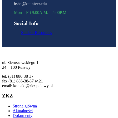
bsba@kuuniver.edu
Mon – Fri 9:00A.M. – 5:00P.M.
Social Info
Student Resources
ul. Sieroszewskiego 1
24 – 100 Puławy
tel. (81) 886-38-37,
fax (81) 886-38-37 w.21
email: kontakt@zkz.pulawy.pl
ZKZ
Strona główna
Aktualności
Dokumenty