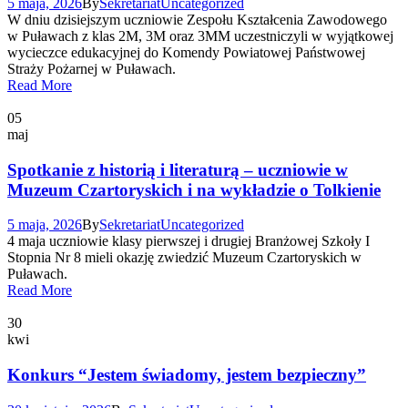
5 maja, 2026
By
Sekretariat
Uncategorized
W dniu dzisiejszym uczniowie Zespołu Kształcenia Zawodowego
w Puławach z klas 2M, 3M oraz 3MM uczestniczyli w wyjątkowej
wycieczce edukacyjnej do Komendy Powiatowej Państwowej
Straży Pożarnej w Puławach.
Read More
05
maj
Spotkanie z historią i literaturą – uczniowie w
Muzeum Czartoryskich i na wykładzie o Tolkienie
5 maja, 2026
By
Sekretariat
Uncategorized
4 maja uczniowie klasy pierwszej i drugiej Branżowej Szkoły I
Stopnia Nr 8 mieli okazję zwiedzić Muzeum Czartoryskich w
Puławach.
Read More
30
kwi
Konkurs “Jestem świadomy, jestem bezpieczny”