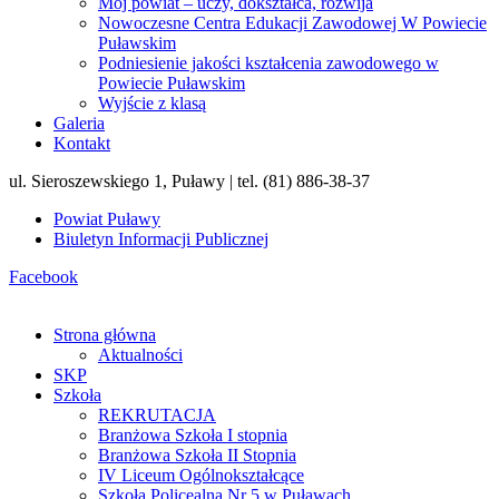
Mój powiat – uczy, dokształca, rozwija
Nowoczesne Centra Edukacji Zawodowej W Powiecie
Puławskim
Podniesienie jakości kształcenia zawodowego w
Powiecie Puławskim
Wyjście z klasą
Galeria
Kontakt
ul. Sieroszewskiego 1, Puławy | tel. (81) 886-38-37
Powiat Puławy
Biuletyn Informacji Publicznej
Facebook
Strona główna
Aktualności
SKP
Szkoła
REKRUTACJA
Branżowa Szkoła I stopnia
Branżowa Szkoła II Stopnia
IV Liceum Ogólnokształcące
Szkoła Policealna Nr 5 w Puławach