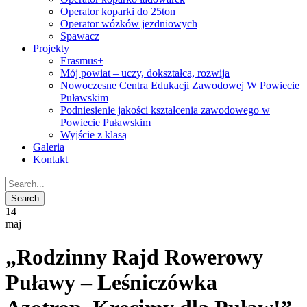
Operator koparki do 25ton
Operator wózków jezdniowych
Spawacz
Projekty
Erasmus+
Mój powiat – uczy, dokształca, rozwija
Nowoczesne Centra Edukacji Zawodowej W Powiecie
Puławskim
Podniesienie jakości kształcenia zawodowego w
Powiecie Puławskim
Wyjście z klasą
Galeria
Kontakt
14
maj
„Rodzinny Rajd Rowerowy
Puławy – Leśniczówka