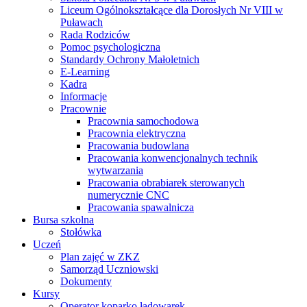
Liceum Ogólnokształcące dla Dorosłych Nr VIII w
Puławach
Rada Rodziców
Pomoc psychologiczna
Standardy Ochrony Małoletnich
E-Learning
Kadra
Informacje
Pracownie
Pracownia samochodowa
Pracownia elektryczna
Pracowania budowlana
Pracowania konwencjonalnych technik
wytwarzania
Pracowania obrabiarek sterowanych
numerycznie CNC
Pracowania spawalnicza
Bursa szkolna
Stołówka
Uczeń
Plan zajęć w ZKZ
Samorząd Uczniowski
Dokumenty
Kursy
Operator koparko ładowarek