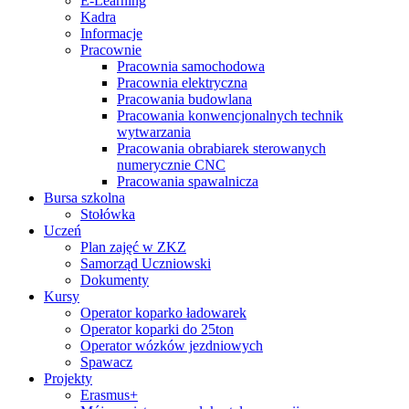
E-Learning
Kadra
Informacje
Pracownie
Pracownia samochodowa
Pracownia elektryczna
Pracowania budowlana
Pracowania konwencjonalnych technik
wytwarzania
Pracowania obrabiarek sterowanych
numerycznie CNC
Pracowania spawalnicza
Bursa szkolna
Stołówka
Uczeń
Plan zajęć w ZKZ
Samorząd Uczniowski
Dokumenty
Kursy
Operator koparko ładowarek
Operator koparki do 25ton
Operator wózków jezdniowych
Spawacz
Projekty
Erasmus+