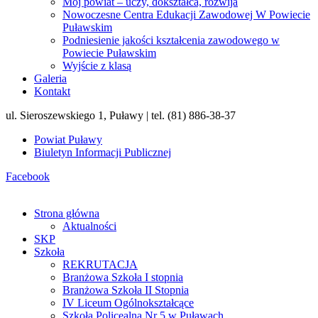
Mój powiat – uczy, dokształca, rozwija
Nowoczesne Centra Edukacji Zawodowej W Powiecie
Puławskim
Podniesienie jakości kształcenia zawodowego w
Powiecie Puławskim
Wyjście z klasą
Galeria
Kontakt
ul. Sieroszewskiego 1, Puławy | tel. (81) 886-38-37
Powiat Puławy
Biuletyn Informacji Publicznej
Facebook
Strona główna
Aktualności
SKP
Szkoła
REKRUTACJA
Branżowa Szkoła I stopnia
Branżowa Szkoła II Stopnia
IV Liceum Ogólnokształcące
Szkoła Policealna Nr 5 w Puławach