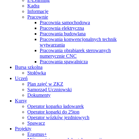
E-Learning
Kadra
Informacje
Pracownie
Pracownia samochodowa
Pracownia elektryczna
Pracowania budowlana
Pracowania konwencjonalnych technik
wytwarzania
Pracowania obrabiarek sterowanych
numerycznie CNC
Pracowania spawalnicza
Bursa szkolna
Stołówka
Uczeń
Plan zajęć w ZKZ
Samorząd Uczniowski
Dokumenty
Kursy
Operator koparko ładowarek
Operator koparki do 25ton
Operator wózków jezdniowych
Spawacz
Projekty
Erasmus+