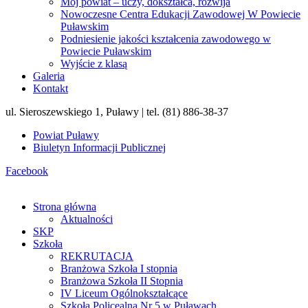
Mój powiat – uczy, dokształca, rozwija
Nowoczesne Centra Edukacji Zawodowej W Powiecie
Puławskim
Podniesienie jakości kształcenia zawodowego w
Powiecie Puławskim
Wyjście z klasą
Galeria
Kontakt
ul. Sieroszewskiego 1, Puławy | tel. (81) 886-38-37
Powiat Puławy
Biuletyn Informacji Publicznej
Facebook
Strona główna
Aktualności
SKP
Szkoła
REKRUTACJA
Branżowa Szkoła I stopnia
Branżowa Szkoła II Stopnia
IV Liceum Ogólnokształcące
Szkoła Policealna Nr 5 w Puławach