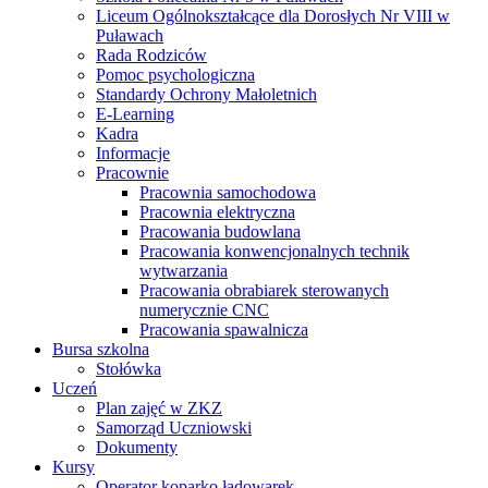
Liceum Ogólnokształcące dla Dorosłych Nr VIII w
Puławach
Rada Rodziców
Pomoc psychologiczna
Standardy Ochrony Małoletnich
E-Learning
Kadra
Informacje
Pracownie
Pracownia samochodowa
Pracownia elektryczna
Pracowania budowlana
Pracowania konwencjonalnych technik
wytwarzania
Pracowania obrabiarek sterowanych
numerycznie CNC
Pracowania spawalnicza
Bursa szkolna
Stołówka
Uczeń
Plan zajęć w ZKZ
Samorząd Uczniowski
Dokumenty
Kursy
Operator koparko ładowarek