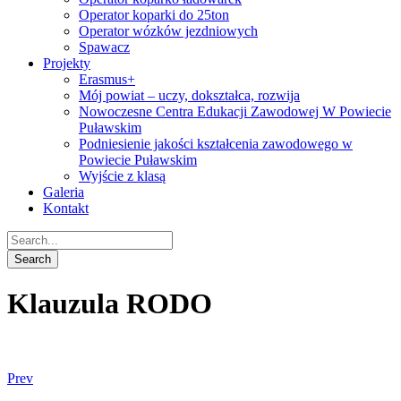
Operator koparki do 25ton
Operator wózków jezdniowych
Spawacz
Projekty
Erasmus+
Mój powiat – uczy, dokształca, rozwija
Nowoczesne Centra Edukacji Zawodowej W Powiecie
Puławskim
Podniesienie jakości kształcenia zawodowego w
Powiecie Puławskim
Wyjście z klasą
Galeria
Kontakt
Klauzula RODO
Prev