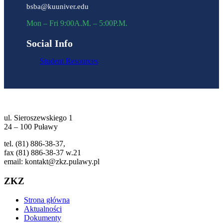
bsba@kuuniver.edu
Mon – Fri 9:00A.M. – 5:00P.M.
Social Info
Student Resources
ul. Sieroszewskiego 1
24 – 100 Puławy
tel. (81) 886-38-37,
fax (81) 886-38-37 w.21
email: kontakt@zkz.pulawy.pl
ZKZ
Strona główna
Aktualności
Dokumenty