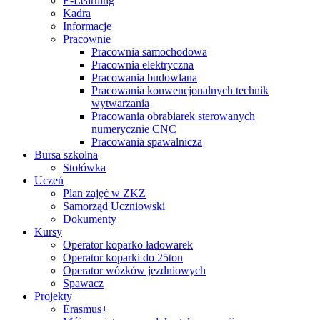
E-Learning
Kadra
Informacje
Pracownie
Pracownia samochodowa
Pracownia elektryczna
Pracowania budowlana
Pracowania konwencjonalnych technik
wytwarzania
Pracowania obrabiarek sterowanych
numerycznie CNC
Pracowania spawalnicza
Bursa szkolna
Stołówka
Uczeń
Plan zajęć w ZKZ
Samorząd Uczniowski
Dokumenty
Kursy
Operator koparko ładowarek
Operator koparki do 25ton
Operator wózków jezdniowych
Spawacz
Projekty
Erasmus+