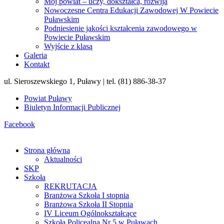
Mój powiat – uczy, dokształca, rozwija
Nowoczesne Centra Edukacji Zawodowej W Powiecie
Puławskim
Podniesienie jakości kształcenia zawodowego w
Powiecie Puławskim
Wyjście z klasą
Galeria
Kontakt
ul. Sieroszewskiego 1, Puławy | tel. (81) 886-38-37
Powiat Puławy
Biuletyn Informacji Publicznej
Facebook
Strona główna
Aktualności
SKP
Szkoła
REKRUTACJA
Branżowa Szkoła I stopnia
Branżowa Szkoła II Stopnia
IV Liceum Ogólnokształcące
Szkoła Policealna Nr 5 w Puławach