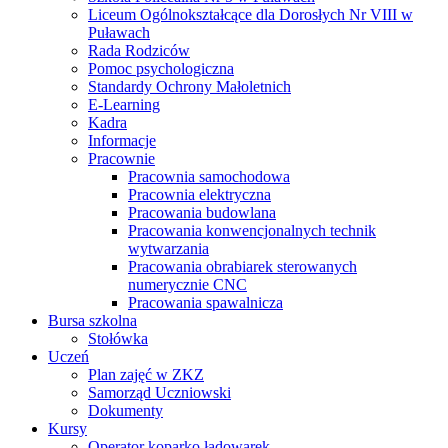
Liceum Ogólnokształcące dla Dorosłych Nr VIII w
Puławach
Rada Rodziców
Pomoc psychologiczna
Standardy Ochrony Małoletnich
E-Learning
Kadra
Informacje
Pracownie
Pracownia samochodowa
Pracownia elektryczna
Pracowania budowlana
Pracowania konwencjonalnych technik
wytwarzania
Pracowania obrabiarek sterowanych
numerycznie CNC
Pracowania spawalnicza
Bursa szkolna
Stołówka
Uczeń
Plan zajęć w ZKZ
Samorząd Uczniowski
Dokumenty
Kursy
Operator koparko ładowarek