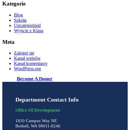
Kategorie
Blog
Szkoła
Uncategorized
Wyjscie z Klasą
Meta
Zaloguj się
Kanał wpisów
Kanał komentarzy
WordPress.org
Become A Donor
Department Contact Info
Office Of Development
1810 Campus Way NE
Bothell, WA 98011-8246