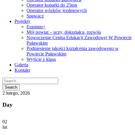
Operator koparki do 25ton
Operator wózków jezdniowych
Spawacz
Projekty
Erasmus+
Mój powiat – uczy, dokształca, rozwija
Nowoczesne Centra Edukacji Zawodowej W Powiecie
Puławskim
Podniesienie jakości kształcenia zawodowego w
Powiecie Puławskim
Wyjście z klasą
Galeria
Kontakt
2 lutego, 2026
Day
02
lut