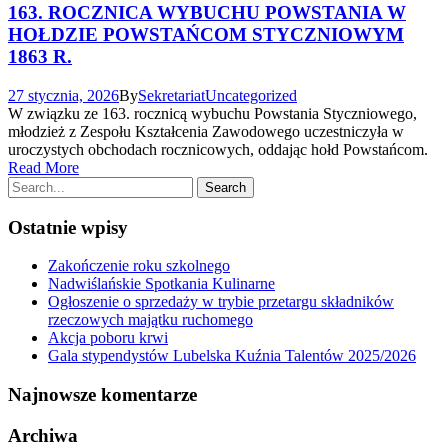
163. ROCZNICA WYBUCHU POWSTANIA W
HOŁDZIE POWSTAŃCOM STYCZNIOWYM
1863 R.
27 stycznia, 2026
By
Sekretariat
Uncategorized
W związku ze 163. rocznicą wybuchu Powstania Styczniowego,
młodzież z Zespołu Kształcenia Zawodowego uczestniczyła w
uroczystych obchodach rocznicowych, oddając hołd Powstańcom.
Read More
Ostatnie wpisy
Zakończenie roku szkolnego
Nadwiślańskie Spotkania Kulinarne
Ogłoszenie o sprzedaży w trybie przetargu składników
rzeczowych majątku ruchomego
Akcja poboru krwi
Gala stypendystów Lubelska Kuźnia Talentów 2025/2026
Najnowsze komentarze
Archiwa