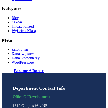
Kategorie
Blog
Szkoła
Uncategorized
Wyjscie z Klasą
Meta
Zaloguj się
Kanał wpisów
Kanał komentarzy
WordPress.org
Become A Donor
Department Contact Info
Office Of Development
1810 Campus Way NE