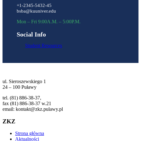
+1-2345-5432-45
bsba@kuuniver.edu
Mon – Fri 9:00A.M. – 5:00P.M.
Social Info
Student Resources
ul. Sieroszewskiego 1
24 – 100 Puławy
tel. (81) 886-38-37,
fax (81) 886-38-37 w.21
email: kontakt@zkz.pulawy.pl
ZKZ
Strona główna
Aktualności