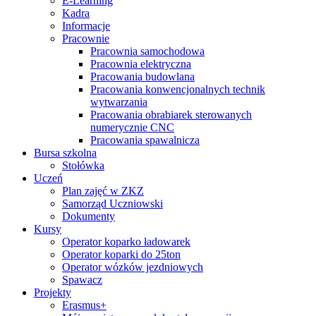
E-Learning
Kadra
Informacje
Pracownie
Pracownia samochodowa
Pracownia elektryczna
Pracowania budowlana
Pracowania konwencjonalnych technik
wytwarzania
Pracowania obrabiarek sterowanych
numerycznie CNC
Pracowania spawalnicza
Bursa szkolna
Stołówka
Uczeń
Plan zajęć w ZKZ
Samorząd Uczniowski
Dokumenty
Kursy
Operator koparko ładowarek
Operator koparki do 25ton
Operator wózków jezdniowych
Spawacz
Projekty
Erasmus+