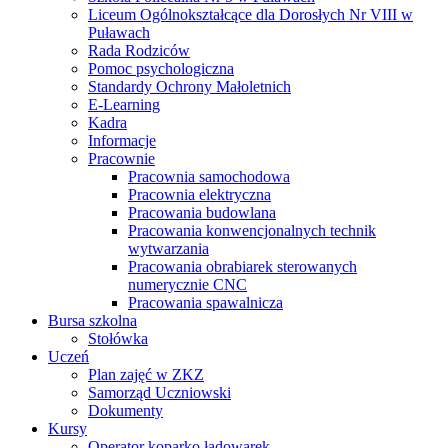
Liceum Ogólnokształcące dla Dorosłych Nr VIII w
Puławach
Rada Rodziców
Pomoc psychologiczna
Standardy Ochrony Małoletnich
E-Learning
Kadra
Informacje
Pracownie
Pracownia samochodowa
Pracownia elektryczna
Pracowania budowlana
Pracowania konwencjonalnych technik
wytwarzania
Pracowania obrabiarek sterowanych
numerycznie CNC
Pracowania spawalnicza
Bursa szkolna
Stołówka
Uczeń
Plan zajęć w ZKZ
Samorząd Uczniowski
Dokumenty
Kursy
Operator koparko ładowarek