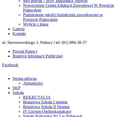
Mój powiat – uczy, dokształca, rozwija
Nowoczesne Centra Edukacji Zawodowej W Powiecie
Puławskim
Podniesienie jakości kształcenia zawodowego w
Powiecie Puławskim
Wyjście z klasą
Galeria
Kontakt
ul. Sieroszewskiego 1, Puławy | tel. (81) 886-38-37
Powiat Puławy
Biuletyn Informacji Publicznej
Facebook
Strona główna
Aktualności
SKP
Szkoła
REKRUTACJA
Branżowa Szkoła I stopnia
Branżowa Szkoła II Stopnia
IV Liceum Ogólnokształcące
Szkoła Policealna Nr 5 w Puławach