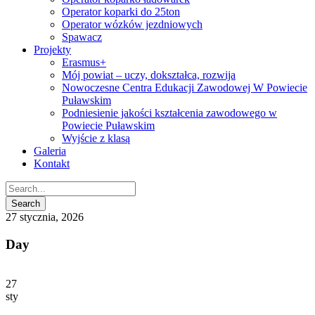
Operator koparki do 25ton
Operator wózków jezdniowych
Spawacz
Projekty
Erasmus+
Mój powiat – uczy, dokształca, rozwija
Nowoczesne Centra Edukacji Zawodowej W Powiecie
Puławskim
Podniesienie jakości kształcenia zawodowego w
Powiecie Puławskim
Wyjście z klasą
Galeria
Kontakt
27 stycznia, 2026
Day
27
sty