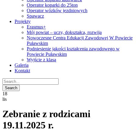
Operator koparki do 25ton
Operator wózków jezdniowych
Spawacz
Projekty
Erasmus+
Mój powiat – uczy, dokształca, rozwija
Nowoczesne Centra Edukacji Zawodowej W Powiecie
Puławskim
Podniesienie jakości kształcenia zawodowego w
Powiecie Puławskim
Wyjście z klasą
Galeria
Kontakt
18
lis
Zebranie z rodzicami
19.11.2025 r.