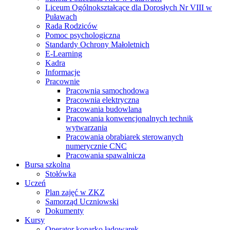
Liceum Ogólnokształcące dla Dorosłych Nr VIII w
Puławach
Rada Rodziców
Pomoc psychologiczna
Standardy Ochrony Małoletnich
E-Learning
Kadra
Informacje
Pracownie
Pracownia samochodowa
Pracownia elektryczna
Pracowania budowlana
Pracowania konwencjonalnych technik
wytwarzania
Pracowania obrabiarek sterowanych
numerycznie CNC
Pracowania spawalnicza
Bursa szkolna
Stołówka
Uczeń
Plan zajęć w ZKZ
Samorząd Uczniowski
Dokumenty
Kursy
Operator koparko ładowarek