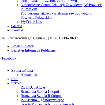
Mój powiat – uczy, dokształca, rozwija
Nowoczesne Centra Edukacji Zawodowej W Powiecie
Puławskim
Podniesienie jakości kształcenia zawodowego w
Powiecie Puławskim
Wyjście z klasą
Galeria
Kontakt
ul. Sieroszewskiego 1, Puławy | tel. (81) 886-38-37
Powiat Puławy
Biuletyn Informacji Publicznej
Facebook
Strona główna
Aktualności
SKP
Szkoła
REKRUTACJA
Branżowa Szkoła I stopnia
Branżowa Szkoła II Stopnia
IV Liceum Ogólnokształcące
Szkoła Policealna Nr 5 w Puławach