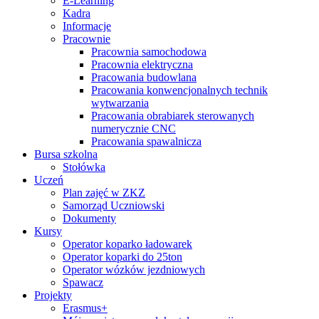
E-Learning
Kadra
Informacje
Pracownie
Pracownia samochodowa
Pracownia elektryczna
Pracowania budowlana
Pracowania konwencjonalnych technik
wytwarzania
Pracowania obrabiarek sterowanych
numerycznie CNC
Pracowania spawalnicza
Bursa szkolna
Stołówka
Uczeń
Plan zajęć w ZKZ
Samorząd Uczniowski
Dokumenty
Kursy
Operator koparko ładowarek
Operator koparki do 25ton
Operator wózków jezdniowych
Spawacz
Projekty
Erasmus+