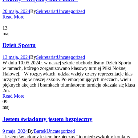
20 maja, 2024
By
Sekretariat
Uncategorized
Read More
13
maj
Dzień Sportu
13 maja, 2024
By
Sekretariat
Uncategorized
W dniu 10.05.2024r. w naszej szkole obchodziliśmy Dzień Sportu
w ramach, którego zorganizowano klasowy turniej Piłki Nożnej
Halowej. W rozgrywkach udział wzięły cztery reprezentacje klas
uczących się w naszej szkole. Po emocjonujących meczach, wielu
pięknych akcjach i bramkach triumfatorem turnieju okazała się klasa
2m.
Read More
09
maj
Jestem świadomy jestem bezpieczny
9 maja, 2024
By
Bartek
Uncategorized
“Jestem świadomy jestem bezpieczny” to międzyszkolny konkurs