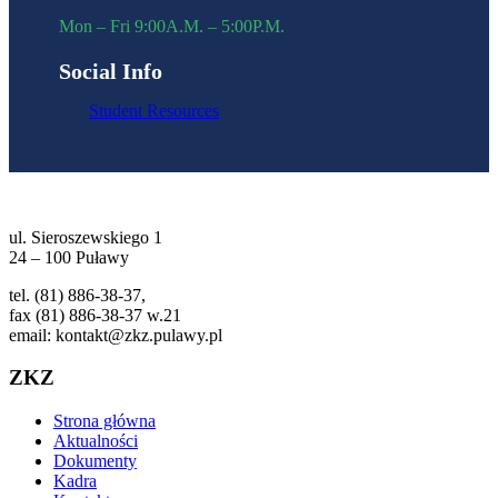
Mon – Fri 9:00A.M. – 5:00P.M.
Social Info
Student Resources
ul. Sieroszewskiego 1
24 – 100 Puławy
tel. (81) 886-38-37,
fax (81) 886-38-37 w.21
email: kontakt@zkz.pulawy.pl
ZKZ
Strona główna
Aktualności
Dokumenty
Kadra