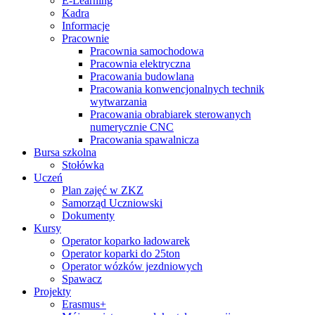
E-Learning
Kadra
Informacje
Pracownie
Pracownia samochodowa
Pracownia elektryczna
Pracowania budowlana
Pracowania konwencjonalnych technik
wytwarzania
Pracowania obrabiarek sterowanych
numerycznie CNC
Pracowania spawalnicza
Bursa szkolna
Stołówka
Uczeń
Plan zajęć w ZKZ
Samorząd Uczniowski
Dokumenty
Kursy
Operator koparko ładowarek
Operator koparki do 25ton
Operator wózków jezdniowych
Spawacz
Projekty
Erasmus+