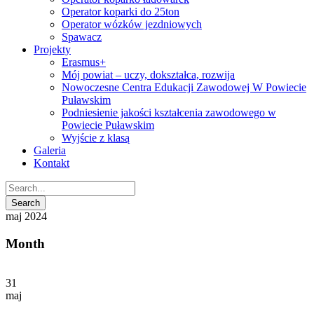
Operator koparki do 25ton
Operator wózków jezdniowych
Spawacz
Projekty
Erasmus+
Mój powiat – uczy, dokształca, rozwija
Nowoczesne Centra Edukacji Zawodowej W Powiecie
Puławskim
Podniesienie jakości kształcenia zawodowego w
Powiecie Puławskim
Wyjście z klasą
Galeria
Kontakt
maj 2024
Month
31
maj