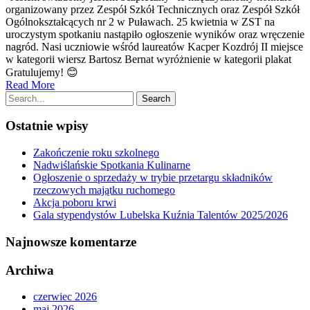
organizowany przez Zespół Szkół Technicznych oraz Zespół Szkół
Ogólnokształcących nr 2 w Puławach. 25 kwietnia w ZST na
uroczystym spotkaniu nastąpiło ogłoszenie wyników oraz wręczenie
nagród. Nasi uczniowie wśród laureatów Kacper Kozdrój II miejsce
w kategorii wiersz Bartosz Bernat wyróżnienie w kategorii plakat
Gratulujemy! 😊
Read More
Ostatnie wpisy
Zakończenie roku szkolnego
Nadwiślańskie Spotkania Kulinarne
Ogłoszenie o sprzedaży w trybie przetargu składników
rzeczowych majątku ruchomego
Akcja poboru krwi
Gala stypendystów Lubelska Kuźnia Talentów 2025/2026
Najnowsze komentarze
Archiwa
czerwiec 2026
maj 2026