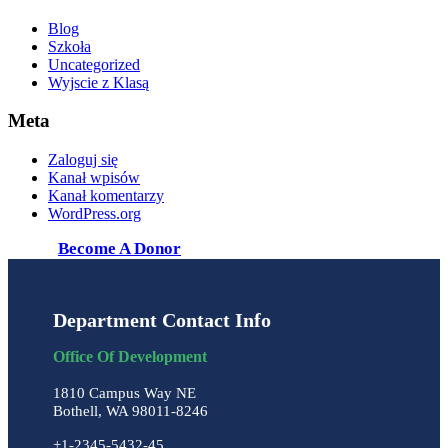
Blog
Szkoła
Uncategorized
Wyjscie z Klasą
Meta
Zaloguj się
Kanał wpisów
Kanał komentarzy
WordPress.org
Become A Donor
Department Contact Info
Office Of Development
1810 Campus Way NE
Bothell, WA 98011-8246
+1-2345-5432-45