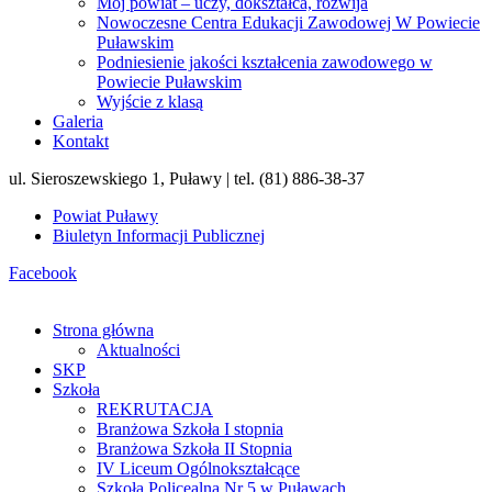
Mój powiat – uczy, dokształca, rozwija
Nowoczesne Centra Edukacji Zawodowej W Powiecie
Puławskim
Podniesienie jakości kształcenia zawodowego w
Powiecie Puławskim
Wyjście z klasą
Galeria
Kontakt
ul. Sieroszewskiego 1, Puławy | tel. (81) 886-38-37
Powiat Puławy
Biuletyn Informacji Publicznej
Facebook
Strona główna
Aktualności
SKP
Szkoła
REKRUTACJA
Branżowa Szkoła I stopnia
Branżowa Szkoła II Stopnia
IV Liceum Ogólnokształcące
Szkoła Policealna Nr 5 w Puławach