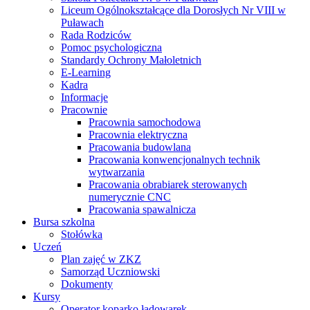
Liceum Ogólnokształcące dla Dorosłych Nr VIII w
Puławach
Rada Rodziców
Pomoc psychologiczna
Standardy Ochrony Małoletnich
E-Learning
Kadra
Informacje
Pracownie
Pracownia samochodowa
Pracownia elektryczna
Pracowania budowlana
Pracowania konwencjonalnych technik
wytwarzania
Pracowania obrabiarek sterowanych
numerycznie CNC
Pracowania spawalnicza
Bursa szkolna
Stołówka
Uczeń
Plan zajęć w ZKZ
Samorząd Uczniowski
Dokumenty
Kursy
Operator koparko ładowarek