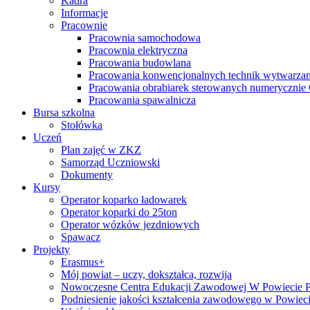
Kadra
Informacje
Pracownie
Pracownia samochodowa
Pracownia elektryczna
Pracowania budowlana
Pracowania konwencjonalnych technik wytwarzan
Pracowania obrabiarek sterowanych numeryczni
Pracowania spawalnicza
Bursa szkolna
Stołówka
Uczeń
Plan zajęć w ZKZ
Samorząd Uczniowski
Dokumenty
Kursy
Operator koparko ładowarek
Operator koparki do 25ton
Operator wózków jezdniowych
Spawacz
Projekty
Erasmus+
Mój powiat – uczy, dokształca, rozwija
Nowoczesne Centra Edukacji Zawodowej W Powiecie 
Podniesienie jakości kształcenia zawodowego w Powiec