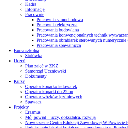
Kadra
Informacje
Pracownie
Pracownia samochodowa
Pracownia elektryczna
Pracowania budowlana
Pracowania konwencjonalnych technik wytwarzan
Pracowania obrabiarek sterowanych numeryczni
Pracowania spawalnicza
Bursa szkolna
Stołówka
Uczeń
Plan zajęć w ZKZ
Samorząd Uczniowski
Dokumenty
Kursy
Operator koparko ładowarek
Operator koparki do 25ton
Operator wózków jezdniowych
Spawacz
Projekty
Erasmus+
Mój powiat – uczy, dokształca, rozwija
Nowoczesne Centra Edukacji Zawodowej W Powiecie 
Podniesienie jakości kształcenia zawodowego w Powiec