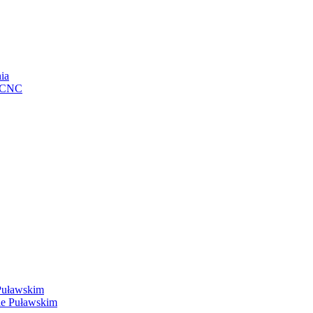
ia
e CNC
Puławskim
ie Puławskim