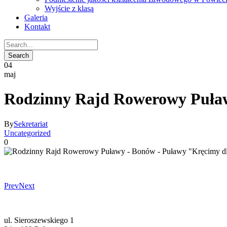
Wyjście z klasą
Galeria
Kontakt
04
maj
Rodzinny Rajd Rowerowy Puław
By
Sekretariat
Uncategorized
0
Prev
Next
ul. Sieroszewskiego 1