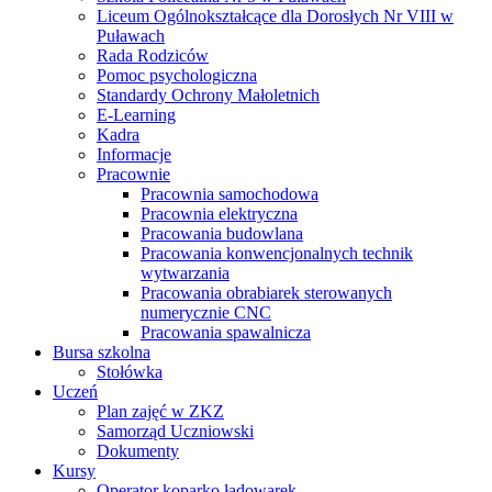
Liceum Ogólnokształcące dla Dorosłych Nr VIII w
Puławach
Rada Rodziców
Pomoc psychologiczna
Standardy Ochrony Małoletnich
E-Learning
Kadra
Informacje
Pracownie
Pracownia samochodowa
Pracownia elektryczna
Pracowania budowlana
Pracowania konwencjonalnych technik
wytwarzania
Pracowania obrabiarek sterowanych
numerycznie CNC
Pracowania spawalnicza
Bursa szkolna
Stołówka
Uczeń
Plan zajęć w ZKZ
Samorząd Uczniowski
Dokumenty
Kursy
Operator koparko ładowarek