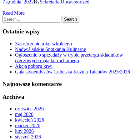
7 grudnia, 2022
By
Sekretariat
Uncategorized
Read More
Ostatnie wpisy
Zakończenie roku szkolnego
Nadwiślańskie Spotkania Kulinarne
Ogłoszenie o sprzedaży w trybie przetargu składników
rzeczowych majątku ruchomego
Akcja poboru krwi
Gala stypendystów Lubelska Kuźnia Talentów 2025/2026
Najnowsze komentarze
Archiwa
czerwiec 2026
maj 2026
kwiecień 2026
marzec 2026
luty 2026
styczeń 2026