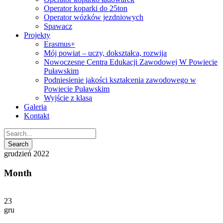
Operator koparki do 25ton
Operator wózków jezdniowych
Spawacz
Projekty
Erasmus+
Mój powiat – uczy, dokształca, rozwija
Nowoczesne Centra Edukacji Zawodowej W Powiecie
Puławskim
Podniesienie jakości kształcenia zawodowego w
Powiecie Puławskim
Wyjście z klasą
Galeria
Kontakt
grudzień 2022
Month
23
gru