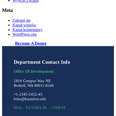
Wyjscie z Klasą
Meta
Zaloguj się
Kanał wpisów
Kanał komentarzy
WordPress.org
Become A Donor
Department Contact Info
Office Of Development
1810 Campus Way NE
Bothell, WA 98011-8246
+1-2345-5432-45
bsba@kuuniver.edu
Mon – Fri 9:00A.M. – 5:00P.M.