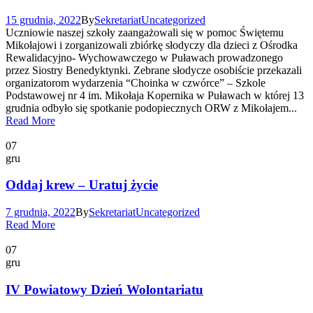
15 grudnia, 2022
By
Sekretariat
Uncategorized
Uczniowie naszej szkoły zaangażowali się w pomoc Świętemu
Mikołajowi i zorganizowali zbiórkę słodyczy dla dzieci z Ośrodka
Rewalidacyjno- Wychowawczego w Puławach prowadzonego
przez Siostry Benedyktynki. Zebrane słodycze osobiście przekazali
organizatorom wydarzenia “Choinka w czwórce” – Szkole
Podstawowej nr 4 im. Mikołaja Kopernika w Puławach w której 13
grudnia odbyło się spotkanie podopiecznych ORW z Mikołajem...
Read More
07
gru
Oddaj krew – Uratuj życie
7 grudnia, 2022
By
Sekretariat
Uncategorized
Read More
07
gru
IV Powiatowy Dzień Wolontariatu