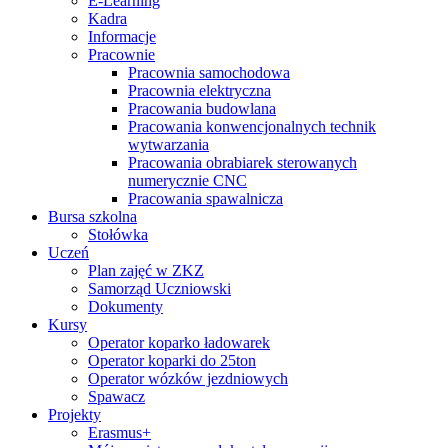
E-Learning
Kadra
Informacje
Pracownie
Pracownia samochodowa
Pracownia elektryczna
Pracowania budowlana
Pracowania konwencjonalnych technik
wytwarzania
Pracowania obrabiarek sterowanych
numerycznie CNC
Pracowania spawalnicza
Bursa szkolna
Stołówka
Uczeń
Plan zajęć w ZKZ
Samorząd Uczniowski
Dokumenty
Kursy
Operator koparko ładowarek
Operator koparki do 25ton
Operator wózków jezdniowych
Spawacz
Projekty
Erasmus+