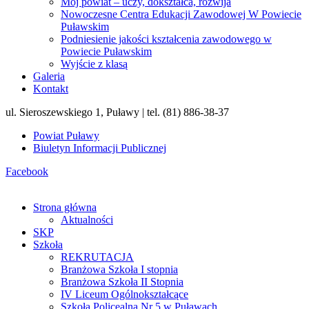
Mój powiat – uczy, dokształca, rozwija
Nowoczesne Centra Edukacji Zawodowej W Powiecie
Puławskim
Podniesienie jakości kształcenia zawodowego w
Powiecie Puławskim
Wyjście z klasą
Galeria
Kontakt
ul. Sieroszewskiego 1, Puławy | tel. (81) 886-38-37
Powiat Puławy
Biuletyn Informacji Publicznej
Facebook
Strona główna
Aktualności
SKP
Szkoła
REKRUTACJA
Branżowa Szkoła I stopnia
Branżowa Szkoła II Stopnia
IV Liceum Ogólnokształcące
Szkoła Policealna Nr 5 w Puławach