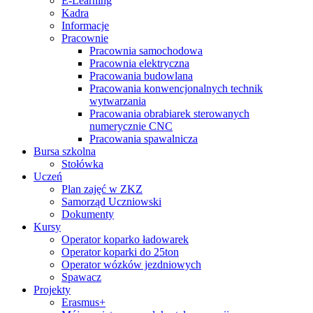
E-Learning
Kadra
Informacje
Pracownie
Pracownia samochodowa
Pracownia elektryczna
Pracowania budowlana
Pracowania konwencjonalnych technik
wytwarzania
Pracowania obrabiarek sterowanych
numerycznie CNC
Pracowania spawalnicza
Bursa szkolna
Stołówka
Uczeń
Plan zajęć w ZKZ
Samorząd Uczniowski
Dokumenty
Kursy
Operator koparko ładowarek
Operator koparki do 25ton
Operator wózków jezdniowych
Spawacz
Projekty
Erasmus+