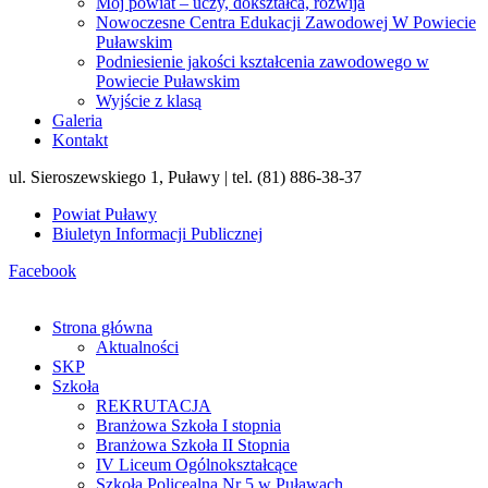
Mój powiat – uczy, dokształca, rozwija
Nowoczesne Centra Edukacji Zawodowej W Powiecie
Puławskim
Podniesienie jakości kształcenia zawodowego w
Powiecie Puławskim
Wyjście z klasą
Galeria
Kontakt
ul. Sieroszewskiego 1, Puławy | tel. (81) 886-38-37
Powiat Puławy
Biuletyn Informacji Publicznej
Facebook
Strona główna
Aktualności
SKP
Szkoła
REKRUTACJA
Branżowa Szkoła I stopnia
Branżowa Szkoła II Stopnia
IV Liceum Ogólnokształcące
Szkoła Policealna Nr 5 w Puławach