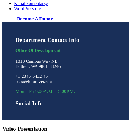
Kanał komentarzy
WordPress.org
Become A Donor
Department Contact Info
Office Of Development
1810 Campus Way NE
Bothell, WA 98011-8246
+1-2345-5432-45
bsba@kuuniver.edu
Mon – Fri 9:00A.M. – 5:00P.M.
Social Info
Video Presentation