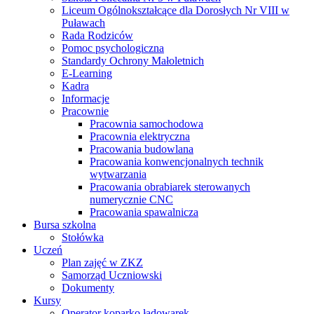
Liceum Ogólnokształcące dla Dorosłych Nr VIII w
Puławach
Rada Rodziców
Pomoc psychologiczna
Standardy Ochrony Małoletnich
E-Learning
Kadra
Informacje
Pracownie
Pracownia samochodowa
Pracownia elektryczna
Pracowania budowlana
Pracowania konwencjonalnych technik
wytwarzania
Pracowania obrabiarek sterowanych
numerycznie CNC
Pracowania spawalnicza
Bursa szkolna
Stołówka
Uczeń
Plan zajęć w ZKZ
Samorząd Uczniowski
Dokumenty
Kursy
Operator koparko ładowarek