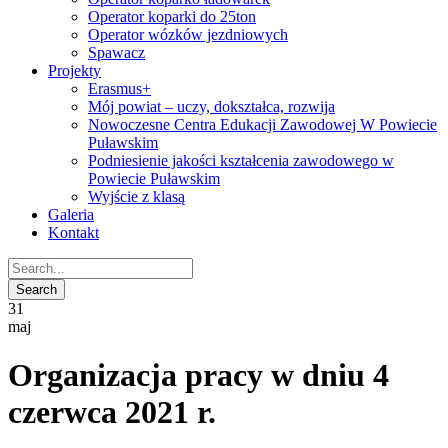
Operator koparki do 25ton
Operator wózków jezdniowych
Spawacz
Projekty
Erasmus+
Mój powiat – uczy, dokształca, rozwija
Nowoczesne Centra Edukacji Zawodowej W Powiecie
Puławskim
Podniesienie jakości kształcenia zawodowego w
Powiecie Puławskim
Wyjście z klasą
Galeria
Kontakt
31
maj
Organizacja pracy w dniu 4
czerwca 2021 r.