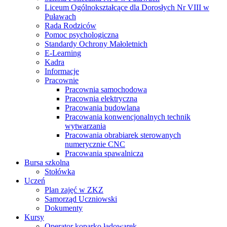
Liceum Ogólnokształcące dla Dorosłych Nr VIII w
Puławach
Rada Rodziców
Pomoc psychologiczna
Standardy Ochrony Małoletnich
E-Learning
Kadra
Informacje
Pracownie
Pracownia samochodowa
Pracownia elektryczna
Pracowania budowlana
Pracowania konwencjonalnych technik
wytwarzania
Pracowania obrabiarek sterowanych
numerycznie CNC
Pracowania spawalnicza
Bursa szkolna
Stołówka
Uczeń
Plan zajęć w ZKZ
Samorząd Uczniowski
Dokumenty
Kursy
Operator koparko ładowarek