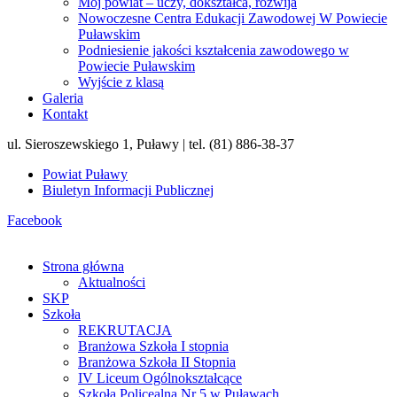
Mój powiat – uczy, dokształca, rozwija
Nowoczesne Centra Edukacji Zawodowej W Powiecie
Puławskim
Podniesienie jakości kształcenia zawodowego w
Powiecie Puławskim
Wyjście z klasą
Galeria
Kontakt
ul. Sieroszewskiego 1, Puławy | tel. (81) 886-38-37
Powiat Puławy
Biuletyn Informacji Publicznej
Facebook
Strona główna
Aktualności
SKP
Szkoła
REKRUTACJA
Branżowa Szkoła I stopnia
Branżowa Szkoła II Stopnia
IV Liceum Ogólnokształcące
Szkoła Policealna Nr 5 w Puławach