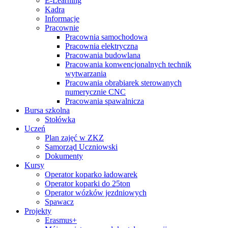
E-Learning
Kadra
Informacje
Pracownie
Pracownia samochodowa
Pracownia elektryczna
Pracowania budowlana
Pracowania konwencjonalnych technik
wytwarzania
Pracowania obrabiarek sterowanych
numerycznie CNC
Pracowania spawalnicza
Bursa szkolna
Stołówka
Uczeń
Plan zajęć w ZKZ
Samorząd Uczniowski
Dokumenty
Kursy
Operator koparko ładowarek
Operator koparki do 25ton
Operator wózków jezdniowych
Spawacz
Projekty
Erasmus+