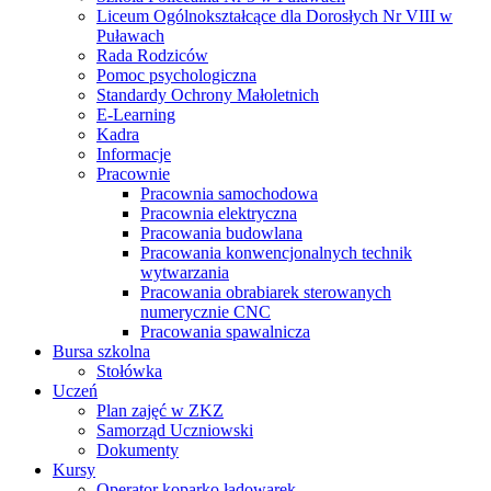
Liceum Ogólnokształcące dla Dorosłych Nr VIII w
Puławach
Rada Rodziców
Pomoc psychologiczna
Standardy Ochrony Małoletnich
E-Learning
Kadra
Informacje
Pracownie
Pracownia samochodowa
Pracownia elektryczna
Pracowania budowlana
Pracowania konwencjonalnych technik
wytwarzania
Pracowania obrabiarek sterowanych
numerycznie CNC
Pracowania spawalnicza
Bursa szkolna
Stołówka
Uczeń
Plan zajęć w ZKZ
Samorząd Uczniowski
Dokumenty
Kursy
Operator koparko ładowarek