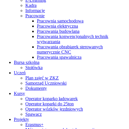
E-Learning
Kadra
Informacje
Pracownie
Pracownia samochodowa
Pracownia elektryczna
Pracowania budowlana
Pracowania konwencjonalnych technik
wytwarzania
Pracowania obrabiarek sterowanych
numerycznie CNC
Pracowania spawalnicza
Bursa szkolna
Stołówka
Uczeń
Plan zajęć w ZKZ
Samorząd Uczniowski
Dokumenty
Kursy
Operator koparko ładowarek
Operator koparki do 25ton
Operator wózków jezdniowych
Spawacz
Projekty
Erasmus+