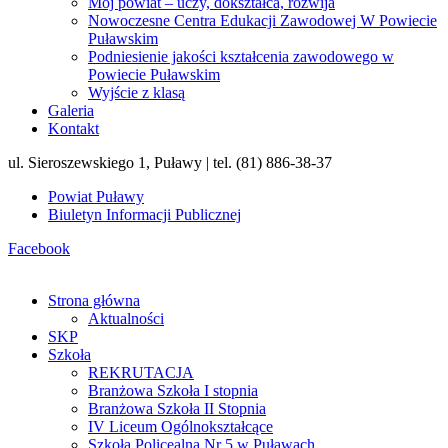
Mój powiat – uczy, dokształca, rozwija
Nowoczesne Centra Edukacji Zawodowej W Powiecie
Puławskim
Podniesienie jakości kształcenia zawodowego w
Powiecie Puławskim
Wyjście z klasą
Galeria
Kontakt
ul. Sieroszewskiego 1, Puławy | tel. (81) 886-38-37
Powiat Puławy
Biuletyn Informacji Publicznej
Facebook
Strona główna
Aktualności
SKP
Szkoła
REKRUTACJA
Branżowa Szkoła I stopnia
Branżowa Szkoła II Stopnia
IV Liceum Ogólnokształcące
Szkoła Policealna Nr 5 w Puławach