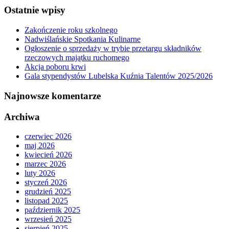
Ostatnie wpisy
Zakończenie roku szkolnego
Nadwiślańskie Spotkania Kulinarne
Ogłoszenie o sprzedaży w trybie przetargu składników
rzeczowych majątku ruchomego
Akcja poboru krwi
Gala stypendystów Lubelska Kuźnia Talentów 2025/2026
Najnowsze komentarze
Archiwa
czerwiec 2026
maj 2026
kwiecień 2026
marzec 2026
luty 2026
styczeń 2026
grudzień 2025
listopad 2025
październik 2025
wrzesień 2025
sierpień 2025