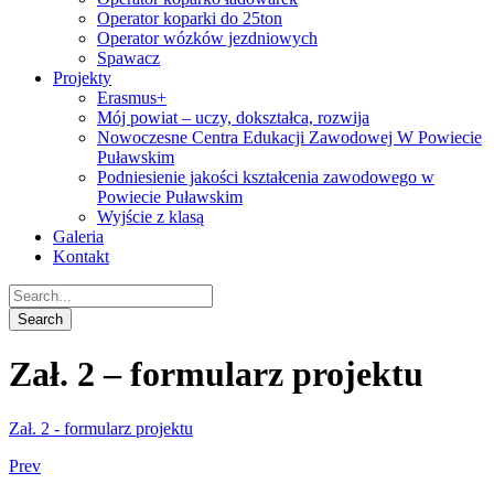
Operator koparki do 25ton
Operator wózków jezdniowych
Spawacz
Projekty
Erasmus+
Mój powiat – uczy, dokształca, rozwija
Nowoczesne Centra Edukacji Zawodowej W Powiecie
Puławskim
Podniesienie jakości kształcenia zawodowego w
Powiecie Puławskim
Wyjście z klasą
Galeria
Kontakt
Zał. 2 – formularz projektu
Zał. 2 - formularz projektu
Prev