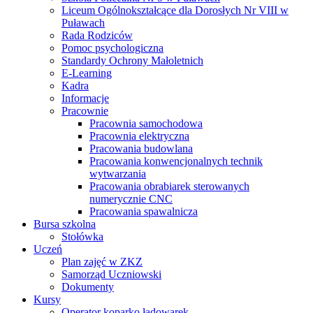
Liceum Ogólnokształcące dla Dorosłych Nr VIII w
Puławach
Rada Rodziców
Pomoc psychologiczna
Standardy Ochrony Małoletnich
E-Learning
Kadra
Informacje
Pracownie
Pracownia samochodowa
Pracownia elektryczna
Pracowania budowlana
Pracowania konwencjonalnych technik
wytwarzania
Pracowania obrabiarek sterowanych
numerycznie CNC
Pracowania spawalnicza
Bursa szkolna
Stołówka
Uczeń
Plan zajęć w ZKZ
Samorząd Uczniowski
Dokumenty
Kursy
Operator koparko ładowarek