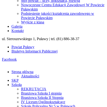
Mój powiat – uczy, dokształca, rozwija
Nowoczesne Centra Edukacji Zawodowej W Powiecie
Puławskim
Podniesienie jakości kształcenia zawodowego w
Powiecie Puławskim
Wyjście z klasą
Galeria
Kontakt
ul. Sieroszewskiego 1, Puławy | tel. (81) 886-38-37
Powiat Puławy
Biuletyn Informacji Publicznej
Facebook
Strona główna
Aktualności
SKP
Szkoła
REKRUTACJA
Branżowa Szkoła I stopnia
Branżowa Szkoła II Stopnia
IV Liceum Ogólnokształcące
Szkoła Policealna Nr 5 w Puławach