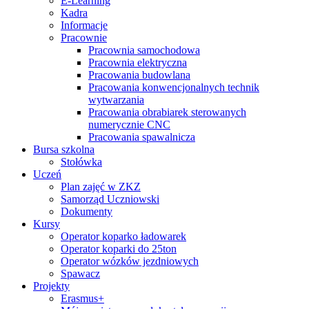
E-Learning
Kadra
Informacje
Pracownie
Pracownia samochodowa
Pracownia elektryczna
Pracowania budowlana
Pracowania konwencjonalnych technik
wytwarzania
Pracowania obrabiarek sterowanych
numerycznie CNC
Pracowania spawalnicza
Bursa szkolna
Stołówka
Uczeń
Plan zajęć w ZKZ
Samorząd Uczniowski
Dokumenty
Kursy
Operator koparko ładowarek
Operator koparki do 25ton
Operator wózków jezdniowych
Spawacz
Projekty
Erasmus+