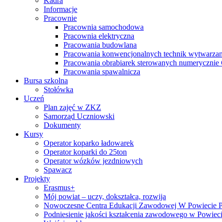
Kadra
Informacje
Pracownie
Pracownia samochodowa
Pracownia elektryczna
Pracowania budowlana
Pracowania konwencjonalnych technik wytwarzan
Pracowania obrabiarek sterowanych numeryczni
Pracowania spawalnicza
Bursa szkolna
Stołówka
Uczeń
Plan zajęć w ZKZ
Samorząd Uczniowski
Dokumenty
Kursy
Operator koparko ładowarek
Operator koparki do 25ton
Operator wózków jezdniowych
Spawacz
Projekty
Erasmus+
Mój powiat – uczy, dokształca, rozwija
Nowoczesne Centra Edukacji Zawodowej W Powiecie 
Podniesienie jakości kształcenia zawodowego w Powiec