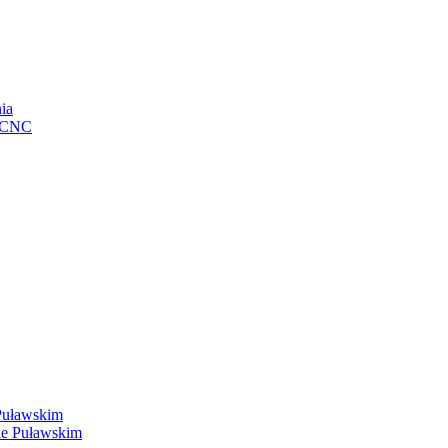
ia
e CNC
Puławskim
ie Puławskim