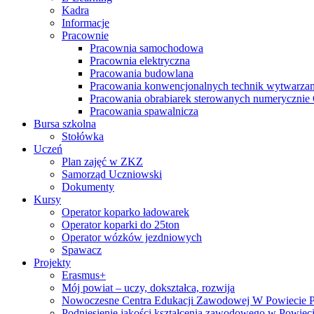
Kadra
Informacje
Pracownie
Pracownia samochodowa
Pracownia elektryczna
Pracowania budowlana
Pracowania konwencjonalnych technik wytwarzan
Pracowania obrabiarek sterowanych numeryczni
Pracowania spawalnicza
Bursa szkolna
Stołówka
Uczeń
Plan zajęć w ZKZ
Samorząd Uczniowski
Dokumenty
Kursy
Operator koparko ładowarek
Operator koparki do 25ton
Operator wózków jezdniowych
Spawacz
Projekty
Erasmus+
Mój powiat – uczy, dokształca, rozwija
Nowoczesne Centra Edukacji Zawodowej W Powiecie 
Podniesienie jakości kształcenia zawodowego w Powiec