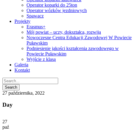
Operator koparki do 25ton
Operator wózków jezdniowych
Spawacz
Projekty
Erasmus+
Mój powiat – uczy, dokształca, rozwija
Nowoczesne Centra Edukacji Zawodowej W Powiecie
Puławskim
Podniesienie jakości kształcenia zawodowego w
Powiecie Puławskim
Wyjście z klasą
Galeria
Kontakt
27 października, 2022
Day
27
paź