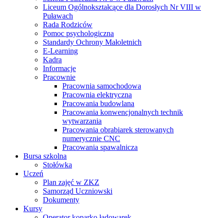
Liceum Ogólnokształcące dla Dorosłych Nr VIII w
Puławach
Rada Rodziców
Pomoc psychologiczna
Standardy Ochrony Małoletnich
E-Learning
Kadra
Informacje
Pracownie
Pracownia samochodowa
Pracownia elektryczna
Pracowania budowlana
Pracowania konwencjonalnych technik
wytwarzania
Pracowania obrabiarek sterowanych
numerycznie CNC
Pracowania spawalnicza
Bursa szkolna
Stołówka
Uczeń
Plan zajęć w ZKZ
Samorząd Uczniowski
Dokumenty
Kursy
Operator koparko ładowarek