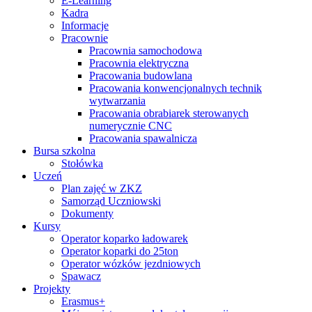
E-Learning
Kadra
Informacje
Pracownie
Pracownia samochodowa
Pracownia elektryczna
Pracowania budowlana
Pracowania konwencjonalnych technik
wytwarzania
Pracowania obrabiarek sterowanych
numerycznie CNC
Pracowania spawalnicza
Bursa szkolna
Stołówka
Uczeń
Plan zajęć w ZKZ
Samorząd Uczniowski
Dokumenty
Kursy
Operator koparko ładowarek
Operator koparki do 25ton
Operator wózków jezdniowych
Spawacz
Projekty
Erasmus+