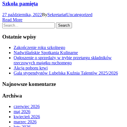
Szkoła pamięta
27 października, 2022
By
Sekretariat
Uncategorized
Read More
Ostatnie wpisy
Zakończenie roku szkolnego
Nadwiślańskie Spotkania Kulinarne
Ogłoszenie o sprzedaży w trybie przetargu składników
rzeczowych majątku ruchomego
Akcja poboru krwi
Gala stypendystów Lubelska Kuźnia Talentów 2025/2026
Najnowsze komentarze
Archiwa
czerwiec 2026
maj 2026
kwiecień 2026
marzec 2026
luty 2026