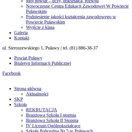
Mój powiat – uczy, dokształca, rozwija
Nowoczesne Centra Edukacji Zawodowej W Powiecie
Puławskim
Podniesienie jakości kształcenia zawodowego w
Powiecie Puławskim
Wyjście z klasą
Galeria
Kontakt
ul. Sieroszewskiego 1, Puławy | tel. (81) 886-38-37
Powiat Puławy
Biuletyn Informacji Publicznej
Facebook
Strona główna
Aktualności
SKP
Szkoła
REKRUTACJA
Branżowa Szkoła I stopnia
Branżowa Szkoła II Stopnia
IV Liceum Ogólnokształcące
Szkoła Policealna Nr 5 w Puławach