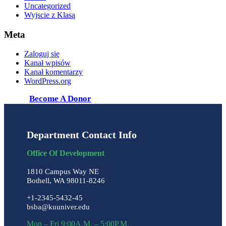
Uncategorized
Wyjscie z Klasą
Meta
Zaloguj się
Kanał wpisów
Kanał komentarzy
WordPress.org
Become A Donor
Department Contact Info
Office Of Development
1810 Campus Way NE
Bothell, WA 98011-8246
+1-2345-5432-45
bsba@kuuniver.edu
Mon – Fri 9:00A.M. – 5:00P.M.