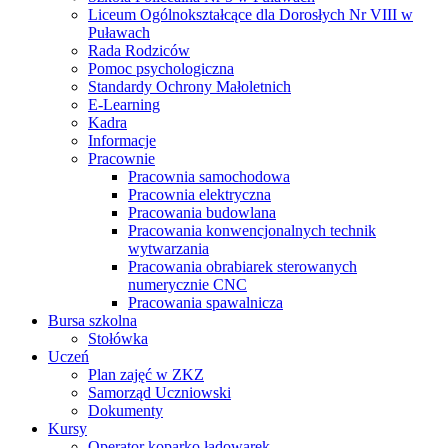
Liceum Ogólnokształcące dla Dorosłych Nr VIII w
Puławach
Rada Rodziców
Pomoc psychologiczna
Standardy Ochrony Małoletnich
E-Learning
Kadra
Informacje
Pracownie
Pracownia samochodowa
Pracownia elektryczna
Pracowania budowlana
Pracowania konwencjonalnych technik
wytwarzania
Pracowania obrabiarek sterowanych
numerycznie CNC
Pracowania spawalnicza
Bursa szkolna
Stołówka
Uczeń
Plan zajęć w ZKZ
Samorząd Uczniowski
Dokumenty
Kursy
Operator koparko ładowarek