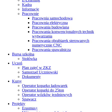
E-Learning
Kadra
Informacje
Pracownie
Pracownia samochodowa
Pracownia elektryczna
Pracowania budowlana
Pracowania konwencjonalnych technik
wytwarzania
Pracowania obrabiarek sterowanych
numerycznie CNC
Pracowania spawalnicza
Bursa szkolna
Stołówka
Uczeń
Plan zajęć w ZKZ
Samorząd Uczniowski
Dokumenty
Kursy
Operator koparko ładowarek
Operator koparki do 25ton
Operator wózków jezdniowych
Spawacz
Projekty
Erasmus+