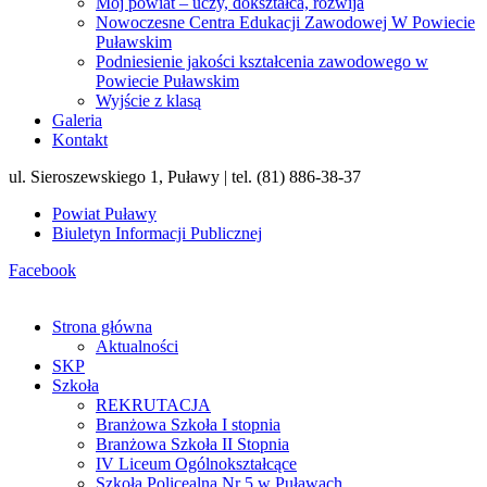
Mój powiat – uczy, dokształca, rozwija
Nowoczesne Centra Edukacji Zawodowej W Powiecie
Puławskim
Podniesienie jakości kształcenia zawodowego w
Powiecie Puławskim
Wyjście z klasą
Galeria
Kontakt
ul. Sieroszewskiego 1, Puławy | tel. (81) 886-38-37
Powiat Puławy
Biuletyn Informacji Publicznej
Facebook
Strona główna
Aktualności
SKP
Szkoła
REKRUTACJA
Branżowa Szkoła I stopnia
Branżowa Szkoła II Stopnia
IV Liceum Ogólnokształcące
Szkoła Policealna Nr 5 w Puławach