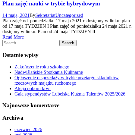
Plan zajęć nauki w trybie hybrydowym
14 maja, 2021
By
Sekretariat
Uncategorized
Plan zajęć od poniedziałku 17 maja 2021 r. dostępny w linku: plan
od 17 maja TYDZIEN I Plan zajęć od poniedziałku 24 maja 2021 r.
dostępny w linku: Plan od 24 maja TYDZIEN II
Read More
Ostatnie wpisy
Zakończenie roku szkolnego
Nadwiślańskie Spotkania Kulinarne
Ogłoszenie o sprzedaży w trybie przetargu składników
rzeczowych majątku ruchomego
Akcja poboru krwi
Gala stypendystów Lubelska Kuźnia Talentów 2025/2026
Najnowsze komentarze
Archiwa
czerwiec 2026
maj 2026