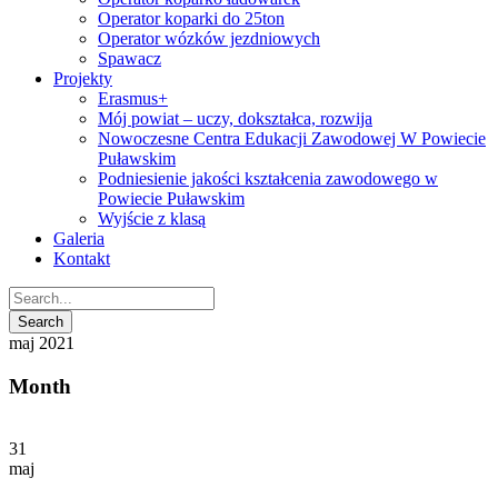
Operator koparki do 25ton
Operator wózków jezdniowych
Spawacz
Projekty
Erasmus+
Mój powiat – uczy, dokształca, rozwija
Nowoczesne Centra Edukacji Zawodowej W Powiecie
Puławskim
Podniesienie jakości kształcenia zawodowego w
Powiecie Puławskim
Wyjście z klasą
Galeria
Kontakt
maj 2021
Month
31
maj