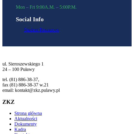
Mon – Fri 9:00A.M. – 5:00P.M.
Social Info
Student Resources
ul. Sieroszewskiego 1
24 – 100 Puławy
tel. (81) 886-38-37,
fax (81) 886-38-37 w.21
email: kontakt@zkz.pulawy.pl
ZKZ
Strona główna
Aktualności
Dokumenty
Kadra