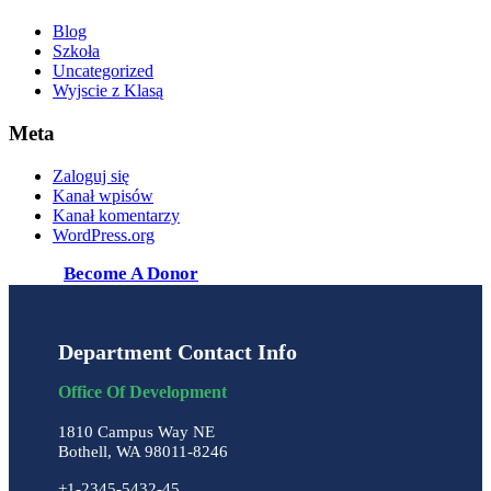
Blog
Szkoła
Uncategorized
Wyjscie z Klasą
Meta
Zaloguj się
Kanał wpisów
Kanał komentarzy
WordPress.org
Become A Donor
Department Contact Info
Office Of Development
1810 Campus Way NE
Bothell, WA 98011-8246
+1-2345-5432-45