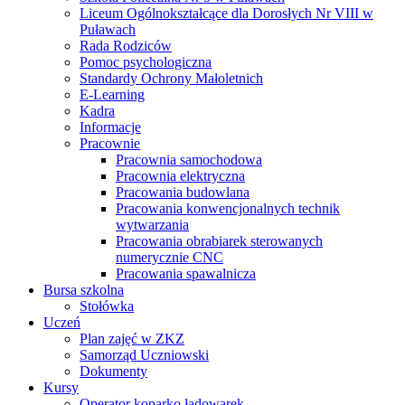
Liceum Ogólnokształcące dla Dorosłych Nr VIII w
Puławach
Rada Rodziców
Pomoc psychologiczna
Standardy Ochrony Małoletnich
E-Learning
Kadra
Informacje
Pracownie
Pracownia samochodowa
Pracownia elektryczna
Pracowania budowlana
Pracowania konwencjonalnych technik
wytwarzania
Pracowania obrabiarek sterowanych
numerycznie CNC
Pracowania spawalnicza
Bursa szkolna
Stołówka
Uczeń
Plan zajęć w ZKZ
Samorząd Uczniowski
Dokumenty
Kursy
Operator koparko ładowarek