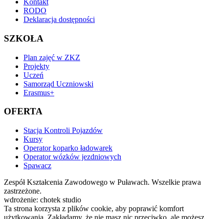
Kontakt
RODO
Deklaracja dostępności
SZKOŁA
Plan zajęć w ZKZ
Projekty
Uczeń
Samorząd Uczniowski
Erasmus+
OFERTA
Stacja Kontroli Pojazdów
Kursy
Operator koparko ładowarek
Operator wózków jezdniowych
Spawacz
Zespół Kształcenia Zawodowego w Puławach. Wszelkie prawa
zastrzeżone.
wdrożenie: chotek studio
Ta strona korzysta z plików cookie, aby poprawić komfort
użytkowania. Zakładamy, że nie masz nic przeciwko, ale możesz