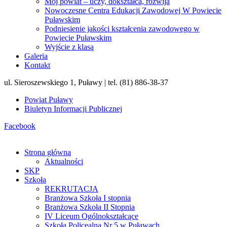
Mój powiat – uczy, dokształca, rozwija
Nowoczesne Centra Edukacji Zawodowej W Powiecie
Puławskim
Podniesienie jakości kształcenia zawodowego w
Powiecie Puławskim
Wyjście z klasą
Galeria
Kontakt
ul. Sieroszewskiego 1, Puławy | tel. (81) 886-38-37
Powiat Puławy
Biuletyn Informacji Publicznej
Facebook
Strona główna
Aktualności
SKP
Szkoła
REKRUTACJA
Branżowa Szkoła I stopnia
Branżowa Szkoła II Stopnia
IV Liceum Ogólnokształcące
Szkoła Policealna Nr 5 w Puławach