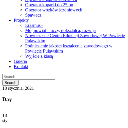
Operator koparki do 25ton
Operator wózków jezdniowych
Spawacz
Projekty
Erasmus+
Mój powiat – uczy, dokształca, rozwija
Nowoczesne Centra Edukacji Zawodowej W Powiecie
Puławskim
Podniesienie jakości kształcenia zawodowego w
Powiecie Puławskim
Wyjście z klasą
Galeria
Kontakt
18 stycznia, 2021
Day
18
sty