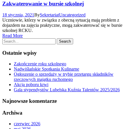
Zakwaterowanie w bursie szkolnej
18 stycznia, 2021
By
Sekretariat
Uncategorized
Uczniowie, którzy w związku z obecną sytuacją mają problem z
dojazdem na zajęcia praktyczne, mogą zakwaterować się w bursie
szkolnej RCKU.
Read More
Ostatnie wpisy
Zakończenie roku szkolnego
Nadwiślańskie Spotkania Kulinarne
Ogłoszenie o sprzedaży w trybie przetargu składników
rzeczowych majątku ruchomego
Akcja poboru krwi
Gala stypendystów Lubelska Kuźnia Talentów 2025/2026
Najnowsze komentarze
Archiwa
czerwiec 2026
maj 2026