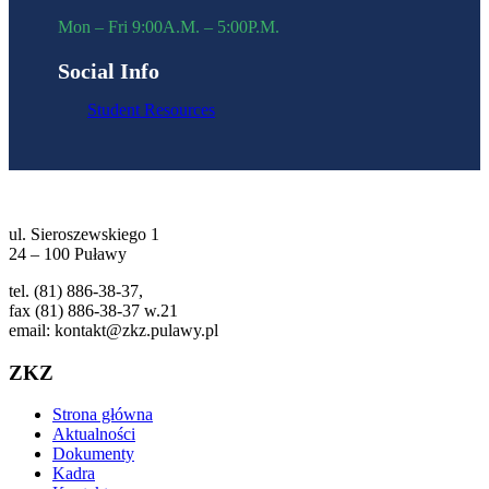
Mon – Fri 9:00A.M. – 5:00P.M.
Social Info
Student Resources
ul. Sieroszewskiego 1
24 – 100 Puławy
tel. (81) 886-38-37,
fax (81) 886-38-37 w.21
email: kontakt@zkz.pulawy.pl
ZKZ
Strona główna
Aktualności
Dokumenty
Kadra