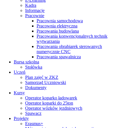
E-Learning
Kadra
Informacje
Pracownie
Pracownia samochodowa
Pracownia elektryczna
Pracowania budowlana
Pracowania konwencjonalnych technik
wytwarzania
Pracowania obrabiarek sterowanych
numerycznie CNC
Pracowania spawalnicza
Bursa szkolna
Stołówka
Uczeń
Plan zajęć w ZKZ
Samorząd Uczniowski
Dokumenty
Kursy
Operator koparko ładowarek
Operator koparki do 25ton
Operator wózków jezdniowych
Spawacz
Projekty
Erasmus+