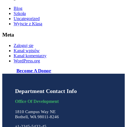
Blog
Szkoła
Uncategorized
Wyjscie z Klasą
Meta
Zaloguj się
Kanał wpisów
Kanał komentarzy
WordPress.org
Become A Donor
Department Contact Info
Office Of Development
1810 Campus Way NE
Bothell, WA 98011-8246
+1-2345-5432-45